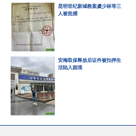
昆明世纪新城教案虞少林等三
人被批捕
安梅取保释放后证件被扣押生
活陷入困境