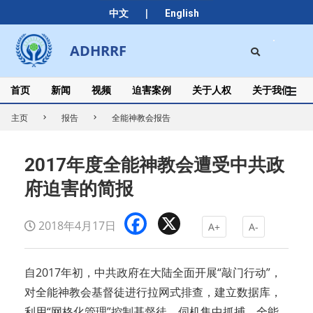
Skip
|
中文
English
to
content
Search
ADHRRF
Secondary
Navigation
Menu
首页
新闻
视频
迫害案例
关于人权
关于我们
主页
报告
全能神教会报告
2017年度全能神教会遭受中共政
府迫害的简报
Facebook
X
2018年4月17日
A+
A-
自2017年初，中共政府在大陆全面开展“敲门行动”，
对全能神教会基督徒进行拉网式排查，建立数据库，
利用“网格化管理”控制基督徒，伺机集中抓捕，全能