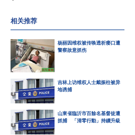
相关推荐
杨丽因维权被传唤透析瘘口遭
警察故意抓伤
吉林上访维权人士戴振柱被异
地诱捕
山東省臨沂市百餘名基督徒遭
抓捕 「清零行動」持續升級