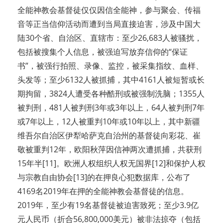
全能神教会基督徒仅仅因信全能神，参与聚会、传福
音等正当信仰活动而遭到当局直接迫害，涉及中国大
陆30个省、自治区、直辖市：至少26,683人被骚扰，
包括被搜集个人信息，被强迫写放弃信仰的“保证
书”，被强行拍照、录像、监控，被采集指纹、血样、
头发等；至少6132人被抓捕，其中4161人被短暂或长
期拘留，3824人遭受各种酷刑或被强制洗脑；1355人
被判刑，481人被判刑3年或3年以上，64人被判刑7年
或7年以上，12人被重判10年或10年以上，其中新疆
维吾尔自治区伊犁哈萨克自治州的基督徒向彩花、崔
敬被重判12年，欧阳秋萍因信神两次遭抓捕，共获刑
15年半[11]。欧洲人权组织人权无国界[12]和保护人权
与宗教自由协会[13]的在押良心犯数据库，公布了
4169名2019年在押的全能神教会基督徒的信息。
2019年，至少有19名基督徒被迫害致死；至少3.9亿
元人民币（折合56,800,000美元）被非法掠夺（包括