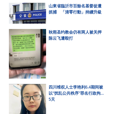
山東省臨沂市百餘名基督徒遭
抓捕 「清零行動」持續升級
秋雨圣约教会仍有两人被关押
陈云飞遭殴打
四川维权人士李艳利6.4期间被
以“扰乱公共秩序”罪名行政拘留
5天