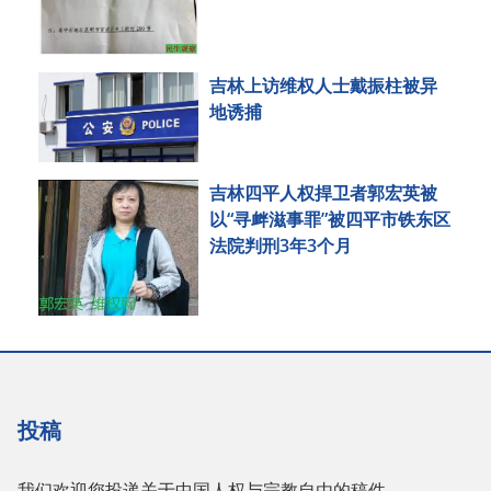
吉林上访维权人士戴振柱被异
地诱捕
吉林四平人权捍卫者郭宏英被
以“寻衅滋事罪”被四平市铁东区
法院判刑3年3个月
投稿
我们欢迎您投递关于中国人权与宗教自由的稿件，