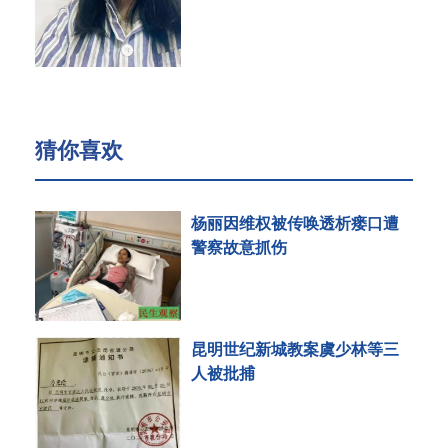
猜你喜欢
杨丽因维权被传唤透析瘘口遭
警察故意抓伤
昆明世纪新城教案虞少林等三
人被批捕