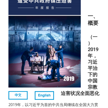
一、
概要
（一
）
2019
年，
习近
平治
下的
中国
宗教
迫害状况全面恶化
2019年，以习近平为首的中共当局继续在全国大力贯