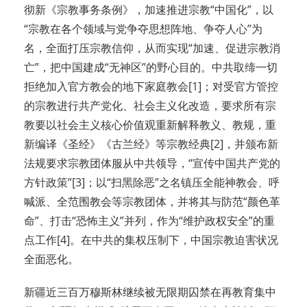
彻新《宗教事务条例》，加速推进宗教“中国化”，以
“宗教在各个领域与党争夺思想阵地、争夺人心”为
名，全面打压宗教信仰，从而实现“加速、促进宗教消
亡”，把中国建成“无神区”的野心目的。中共取缔一切
拒绝加入官方教会的地下家庭教会[1]；对受官方管控
的宗教进行共产党化、社会主义化改造，要求所有宗
教要以社会主义核心价值观重新解释教义、教规，重
新编译《圣经》《古兰经》等宗教经典[2]，并颁布新
法规要求宗教团体服从中共领导，“宣传中国共产党的
方针政策”[3]；以“扫黑除恶”之名镇压全能神教会、呼
喊派、全范围教会等宗教团体，并将其与防范“颜色革
命”、打击“恐怖主义”并列，作为“维护政权安全”的重
点工作[4]。在中共的集权压制下，中国宗教迫害状况
全面恶化。
新疆近三百万穆斯林继续被无限期囚禁在再教育集中