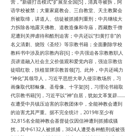
营，“新疆打击模式”扩展至全国[5]，清真寺被拆，阿
语学校被禁；大量家庭教会、三自教堂、天主教聚会
所被取缔，讲道人、信徒被抓捕判重刑；中共继续大
力拆除各地露天佛教、道教造像和寺庙，西藏数千僧
尼遭到关押虐待和酷刑迫害；中共还以“扫黄打非”的
名义清剿、烧毁《圣经》等宗教书籍；全面删除学校
教科书中涉及的宗教内容[6]；中共强迫各宗教教职人
员讲道融入社会主义价值观和爱党内容，强迫宗教信
徒唱红歌，扶植冒牌宗教首领[7]。此外，中共还竭力
“神化”其领导人，习近平思想大举入侵宗教场所，习
画像取代耶稣像、圣母像、十字架[8]，习理论书籍取
代宗教书籍[9]，习近平以“神”自居，犹如文革复辟……
在遭受中共镇压迫害的宗教团体中，全能神教会遭到
的迫害尤其严重。据不完全统计，2019年至少有
32,815名全能神教会基督徒仅因信神遭到抓捕或骚
扰，其中6132人被抓捕，3824人遭受各种酷刑或被强