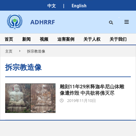
Skip
|
中文
English
to
content
Search
ADHRRF
Secondary
Navigation
Menu
首页
新闻
视频
迫害案例
关于人权
关于我们
主页
拆宗教造像
拆宗教造像
雕刻11年29米释迦牟尼山体雕
像遭炸毁 中共欲将佛灭尽
2019-
2019年11月10日
11-
10