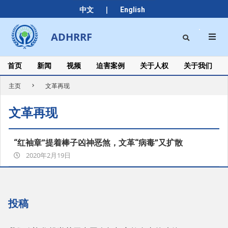
Skip
|
中文
English
to
content
Search
ADHRRF
Secondary
Navigation
Menu
首页
新闻
视频
迫害案例
关于人权
关于我们
主页
文革再现
文革再现
“红袖章”提着棒子凶神恶煞，文革“病毒”又扩散
2020-
2020年2月19日
02-
19
投稿