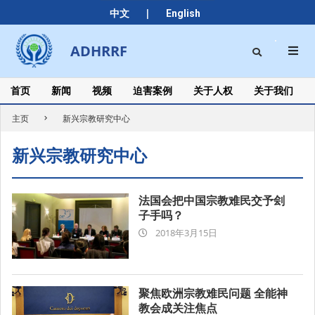
Skip
|
中文
English
to
content
Search
ADHRRF
Secondary
Navigation
Menu
首页
新闻
视频
迫害案例
关于人权
关于我们
主页
新兴宗教研究中心
新兴宗教研究中心
法国会把中国宗教难民交予刽
子手吗？
2018-
2018年3月15日
03-
15
聚焦欧洲宗教难民问题 全能神
教会成关注焦点