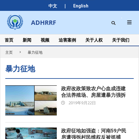
Skip
|
中文
English
to
content
Search
ADHRRF
Secondary
Navigation
Menu
首页
新闻
视频
迫害案例
关于人权
关于我们
主页
暴力征地
暴力征地
政府改政策致农户心血成违建
合法养殖场、房屋遭暴力强拆
2019-
2019年9月22日
09-
22
政府征地如强盗：河南59户民
房遭强拆村民维权反被抓捕