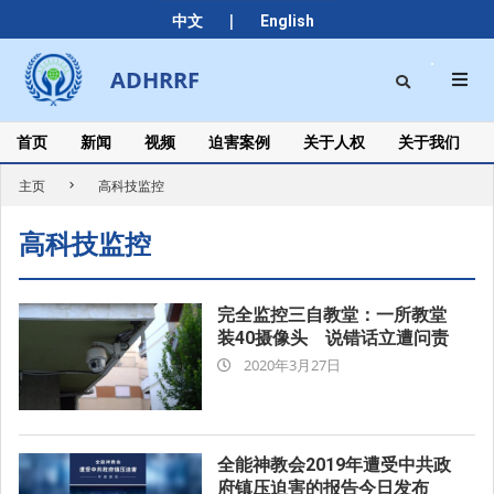
Skip
|
中文
English
to
content
Search
ADHRRF
Secondary
Navigation
Menu
首页
新闻
视频
迫害案例
关于人权
关于我们
主页
高科技监控
高科技监控
完全监控三自教堂：一所教堂
装40摄像头 说错话立遭问责
2020-
2020年3月27日
03-
27
全能神教会2019年遭受中共政
府镇压迫害的报告今日发布