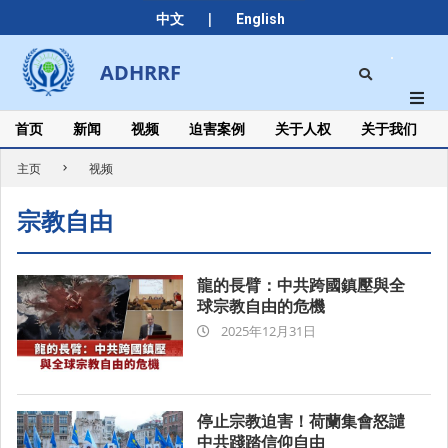
Skip
|
中文
English
to
content
Search
ADHRRF
Secondary
Navigation
Menu
首页
新闻
视频
迫害案例
关于人权
关于我们
主页
视频
宗教自由
龍的長臂：中共跨國鎮壓與全
球宗教自由的危機
2025-
2025年12月31日
12-
31
16:41
停止宗教迫害！荷蘭集會怒譴
中共踐踏信仰自由