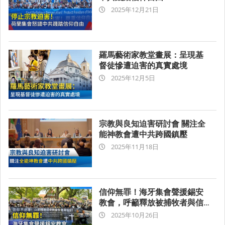
2025-
2025年12月21日
12-
21
10:43
羅馬藝術家教堂畫展：呈現基
督徒慘遭迫害的真實處境
2025-
2025年12月5日
12-
05
11:48
宗教與良知迫害研討會 關注全
能神教會遭中共跨國鎮壓
2025-
2025年11月18日
11-
18
10:43
信仰無罪！海牙集會聲援錫安
教會，呼籲釋放被捕牧者與信
2025-
徒
2025年10月26日