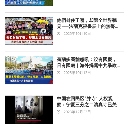
10-
26
02:17
他們封住了嘴，却讓全世界聽
見——法蘭克福書展上的無聲抗
2025-
議
2025年10月19日
10-
19
02:57
荷蘭多團體怒吼：没有國慶，
只有國殤｜海外揭露中共暴政
2025-
真相
2025年10月13日
10-
13
05:00
中国在回民区“并寺” 人权观
察：宁夏三分之二清真寺已关
2023-
闭
2023年12月23日
12-
23