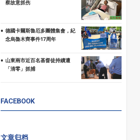
察故意抓伤
德國卡爾斯魯厄多團體集會，紀
念烏魯木齊事件17周年
山東兩市近百名基督徒持續遭
「清零」抓捕
FACEBOOK
文章归档