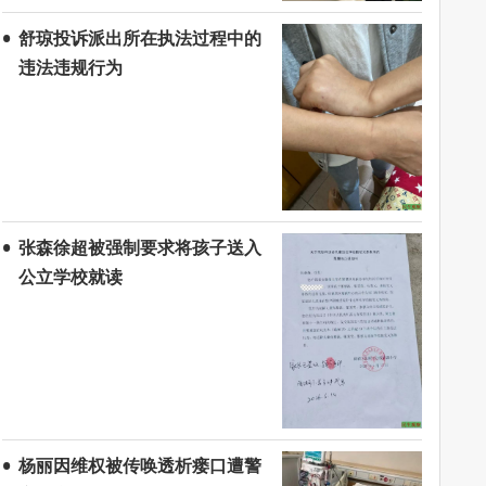
舒琼投诉派出所在执法过程中的
违法违规行为
张森徐超被强制要求将孩子送入
公立学校就读
杨丽因维权被传唤透析瘘口遭警