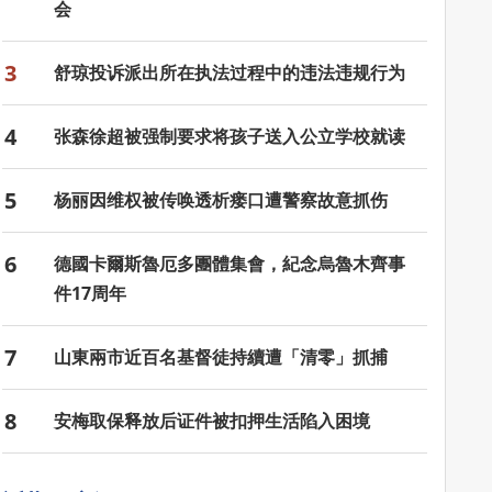
会
3
舒琼投诉派出所在执法过程中的违法违规行为
4
张森徐超被强制要求将孩子送入公立学校就读
5
杨丽因维权被传唤透析瘘口遭警察故意抓伤
6
德國卡爾斯魯厄多團體集會，紀念烏魯木齊事
件17周年
7
山東兩市近百名基督徒持續遭「清零」抓捕
8
安梅取保释放后证件被扣押生活陷入困境