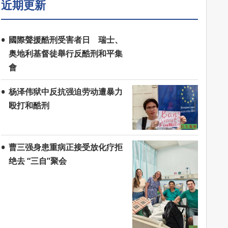
近期更新
國際聲援酷刑受害者日 瑞士、
奥地利基督徒舉行反酷刑和平集
會
杨泽伟狱中反抗强迫劳动遭暴力
殴打和酷刑
曹三强身患重病正接受放化疗拒
绝去 “三自”聚会