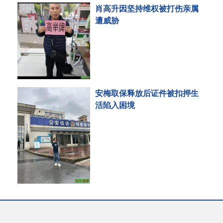
肖高升因坚持维权被打伤亲属
遭威胁
安梅取保释放后证件被扣押生
活陷入困境