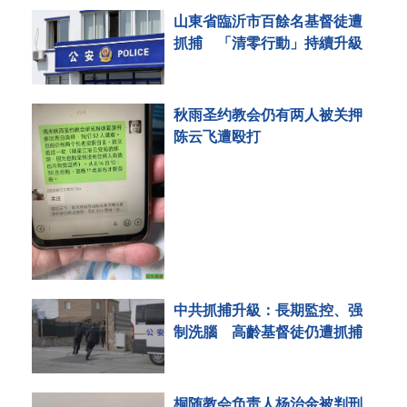
山東省臨沂市百餘名基督徒遭
抓捕 「清零行動」持續升級
秋雨圣约教会仍有两人被关押
陈云飞遭殴打
中共抓捕升級：長期監控、强
制洗腦 高齡基督徒仍遭抓捕
桐随教会负责人杨治金被判刑