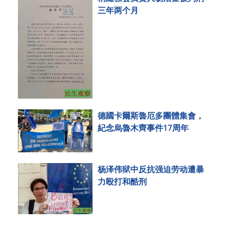
三年两个月
德國卡爾斯魯厄多團體集會，
紀念烏魯木齊事件17周年
杨泽伟狱中反抗强迫劳动遭暴
力殴打和酷刑