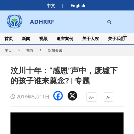
Skip
|
中文
English
to
content
Search
ADHRRF
Secondary
Navigation
Menu
首页
新闻
视频
迫害案例
关于人权
关于我们
主页
视频
新闻资讯
汶川十年：“感恩”声中，废墟下
的孩子谁来奠念? | 专题
Facebook
X
2018年5月11日
A+
A-