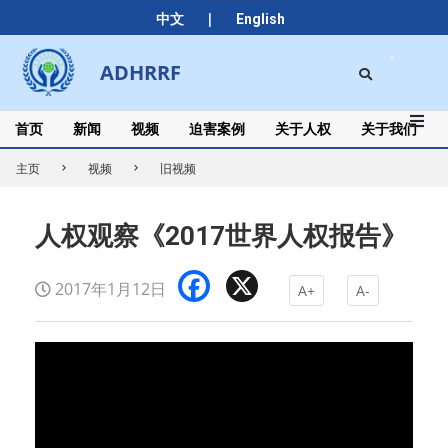
Skip
|
中文
English
to
content
Search
ADHRRF
Secondary
Navigation
Menu
首页
新闻
视频
迫害案例
关于人权
关于我们
主页
视频
旧视频
人权观察《2017世界人权报告》
Facebook
X
2017年1月12日
A+
A-