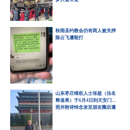
秋雨圣约教会仍有两人被关押
陈云飞遭殴打
山东枣庄维权人士张超（法名
释道果）于6月4日到天安门拍
照并附诗悼念发至朋友圈后遭
刑事拘留