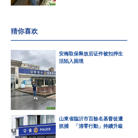
猜你喜欢
安梅取保释放后证件被扣押生
活陷入困境
山東省臨沂市百餘名基督徒遭
抓捕 「清零行動」持續升級