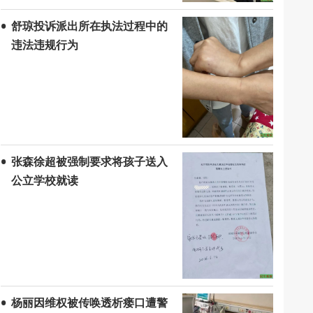
舒琼投诉派出所在执法过程中的
违法违规行为
张森徐超被强制要求将孩子送入
公立学校就读
杨丽因维权被传唤透析瘘口遭警