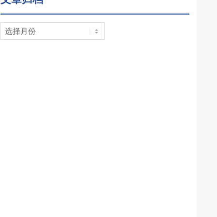
文
章
归
档