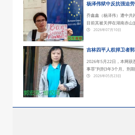
杨泽伟狱中反抗强迫劳
乔鑫鑫（杨泽伟）遭中共跨
目前其被关押在湖南赤山
2026年07月10日
刑。 2023年3月，乔鑫鑫联合多位海外民主人士正式发起“拆墙运动”。他指出，中国的网络
围墙使十四亿中国人与世
吉林四平人权捍卫者郭
2026年5月22日，本
事罪”判刑3年3个月。刑期至：2028年1月1
2026年05月23日
为替不明原因死在狱中的兄
早上6点多 郭洪英在北京