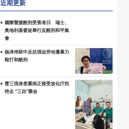
近期更新
國際聲援酷刑受害者日 瑞士、
奥地利基督徒舉行反酷刑和平集
會
杨泽伟狱中反抗强迫劳动遭暴力
殴打和酷刑
曹三强身患重病正接受放化疗拒
绝去 “三自”聚会