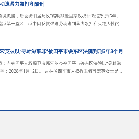
动遭暴力殴打和酷刑
境抓捕，后被衡阳当局以“煽动颠覆国家政权罪”秘密判刑5年。
监狱第一监区，狱中因反抗强迫劳动遭到暴力殴打和灭绝人性的酷
隔绝，呼吁彻底拆除这堵信息…
宏英被以“寻衅滋事罪”被四平市铁东区法院判刑3年3个月
网获悉：吉林四平人权捍卫者郭宏英今被四平市铁东区法院以“寻衅滋
2日。 吉林省四平市人权捍卫者郭宏英女士是因
长郭洪伟伸冤而被以“寻衅滋事”罪名抓捕的。2024年10月13日
市房山区焦…