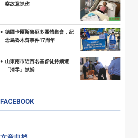
察故意抓伤
德國卡爾斯魯厄多團體集會，紀
念烏魯木齊事件17周年
山東兩市近百名基督徒持續遭
「清零」抓捕
FACEBOOK
文章归档