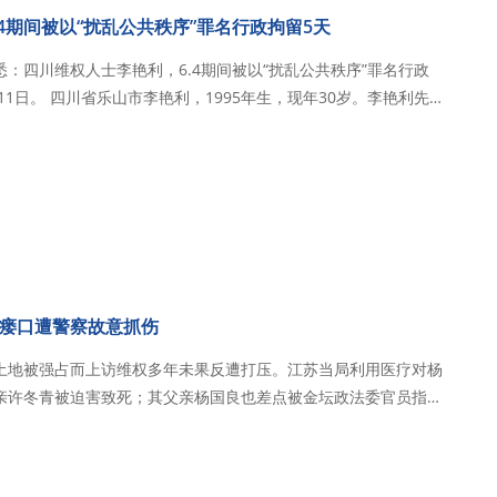
4期间被以“扰乱公共秩序”罪名行政拘留5天
获悉：四川维权人士李艳利，6.4期间被以“扰乱公共秩序”罪名行政
现年30岁。李艳利先
院、乐山师范学院，本科学历，未婚。因讨薪上访维权，其维权过
的暴打，后被公安…
瘘口遭警察故意抓伤
土地被强占而上访维权多年未果反遭打压。江苏当局利用医疗对杨
亲许冬青被迫害致死；其父亲杨国良也差点被金坛政法委官员指定
迫害至尿毒症末期，透析中心脏不适不给治疗不给转院、没有当局
为随时监视甚至在透析病床上安装监控。杨…