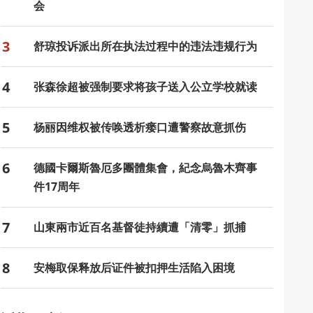
会
3
舒琼投诉派出所在执法过程中的违法违规行为
4
张森徐超被强制要求将孩子送入公立学校就读
5
杨丽因维权被传唤透析瘘口遭警察故意抓伤
6
德國卡爾斯魯厄多團體集會，紀念烏魯木齊事
件17周年
7
山東兩市近百名基督徒持續遭「清零」抓捕
8
安梅取保释放后证件被扣押生活陷入困境