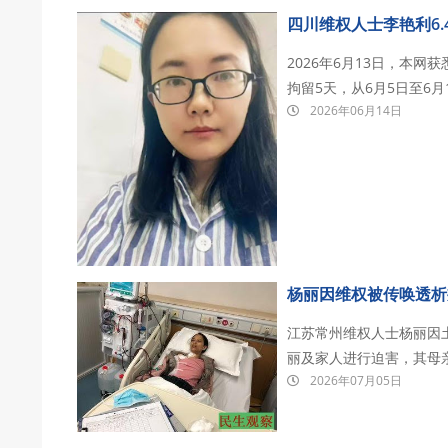
四川维权人士李艳利6.
2026年6月13日，本网
拘留5天，从6月5日至6月11日。 四川省乐山市李艳利，1995年生，
2026年06月14日
后毕业于四川文化传媒学
程中又多次遭到公司人员
杨丽因维权被传唤透析
江苏常州维权人士杨丽因
丽及家人进行迫害，其母
2026年07月05日
代理人殴打致死；杨丽被
批准无法使用救命药物，