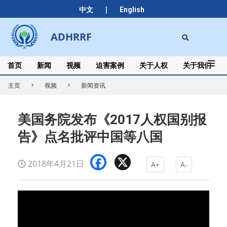
Skip
|
中文
English
to
content
Search
ADHRRF
Secondary
Navigation
Menu
首页
新闻
视频
迫害案例
关于人权
关于我们
主页
视频
新闻资讯
美国务院发布《2017人权国别报
告》点名批评中国等八国
Facebook
X
2018年4月21日
A+
A-