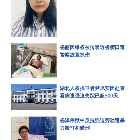
杨丽因维权被传唤透析瘘口遭
警察故意抓伤
湖北人权捍卫者尹旭安因赴京
看病遭强迫失踪已超300天
杨泽伟狱中反抗强迫劳动遭暴
力殴打和酷刑