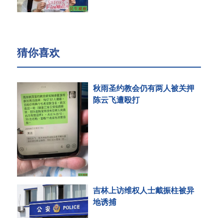
猜你喜欢
秋雨圣约教会仍有两人被关押
陈云飞遭殴打
吉林上访维权人士戴振柱被异
地诱捕