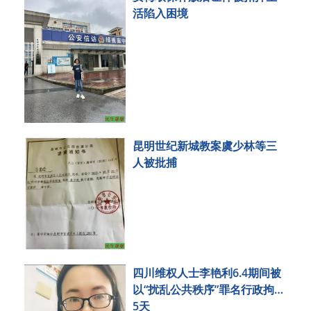
活陷入困境
昆明世纪新城教案虞少林等三
人被批捕
四川维权人士李艳利6.4期间被
以“扰乱公共秩序”罪名行政拘留
5天