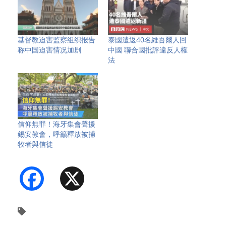
基督教迫害监察组织报告
泰國遣返40名維吾爾人回
称中国迫害情况加剧
中國 聯合國批評違反人權
法
信仰無罪！海牙集會聲援
錫安教會，呼籲釋放被捕
牧者與信徒
Facebook
X