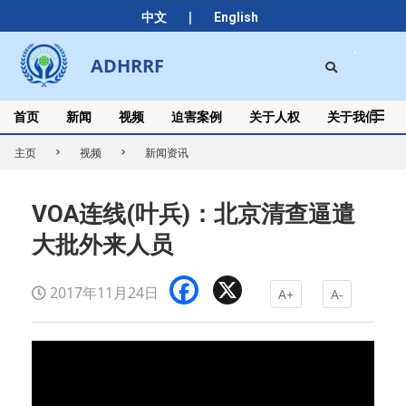
Skip
|
中文
English
to
content
Search
ADHRRF
Secondary
Navigation
Menu
首页
新闻
视频
迫害案例
关于人权
关于我们
主页
视频
新闻资讯
VOA连线(叶兵)：北京清查逼遣
大批外来人员
Facebook
X
2017年11月24日
A+
A-