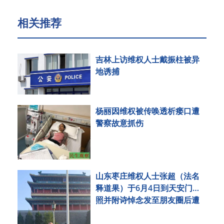
相关推荐
吉林上访维权人士戴振柱被异
地诱捕
杨丽因维权被传唤透析瘘口遭
警察故意抓伤
山东枣庄维权人士张超（法名
释道果）于6月4日到天安门拍
照并附诗悼念发至朋友圈后遭
刑事拘留