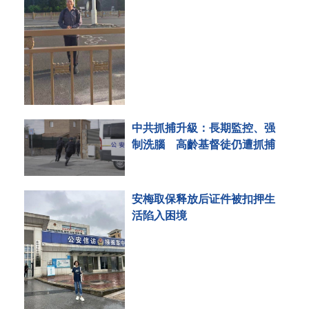
中共抓捕升級：長期監控、强
制洗腦 高齡基督徒仍遭抓捕
安梅取保释放后证件被扣押生
活陷入困境