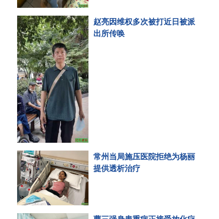
赵亮因维权多次被打近日被派
出所传唤
常州当局施压医院拒绝为杨丽
提供透析治疗
曹三强身患重病正接受放化疗