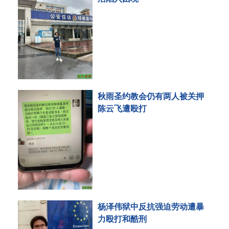
秋雨圣约教会仍有两人被关押
陈云飞遭殴打
杨泽伟狱中反抗强迫劳动遭暴
力殴打和酷刑