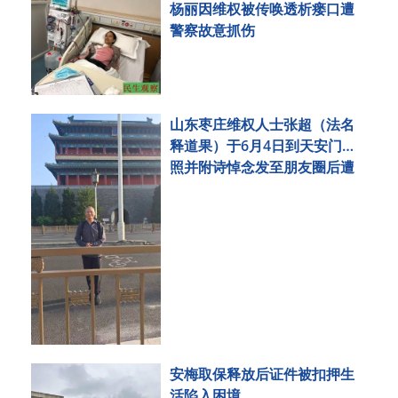
杨丽因维权被传唤透析瘘口遭
警察故意抓伤
山东枣庄维权人士张超（法名
释道果）于6月4日到天安门拍
照并附诗悼念发至朋友圈后遭
刑事拘留
安梅取保释放后证件被扣押生
活陷入困境