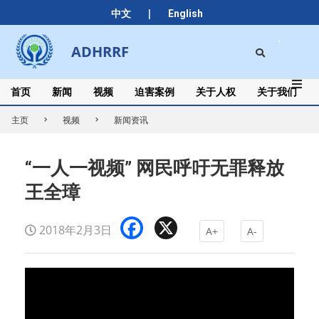
Skip
|
中文
English
to
content
Search
ADHRRF
Secondary
Navigation
Menu
首页
新闻
视频
迫害案例
关于人权
关于我们
主页
视频
新闻资讯
“一人一视频” 网民呼吁无罪释放
王全璋
Facebook
X
2018年2月3日
A+
A-