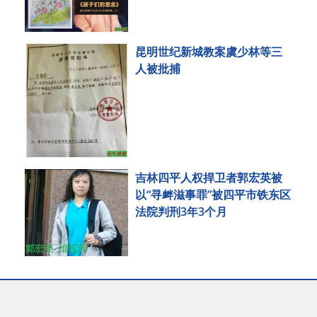
昆明世纪新城教案虞少林等三
人被批捕
吉林四平人权捍卫者郭宏英被
以“寻衅滋事罪”被四平市铁东区
法院判刑3年3个月