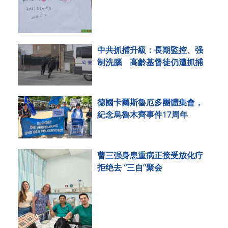
中共抓捕升級：長期監控、强
制洗腦 高齡基督徒仍遭抓捕
德國卡爾斯魯厄多團體集會，
紀念烏魯木齊事件17周年
曹三强身患重病正接受放化疗
拒绝去 “三自”聚会