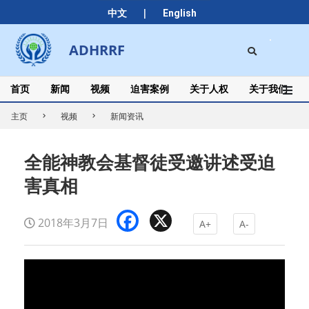
Skip
|
中文
English
to
content
Search
ADHRRF
Secondary
Navigation
Menu
首页
新闻
视频
迫害案例
关于人权
关于我们
主页
视频
新闻资讯
全能神教会基督徒受邀讲述受迫
害真相
Facebook
X
2018年3月7日
A+
A-