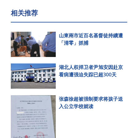
相关推荐
山東兩市近百名基督徒持續遭
「清零」抓捕
湖北人权捍卫者尹旭安因赴京
看病遭强迫失踪已超300天
张森徐超被强制要求将孩子送
入公立学校就读