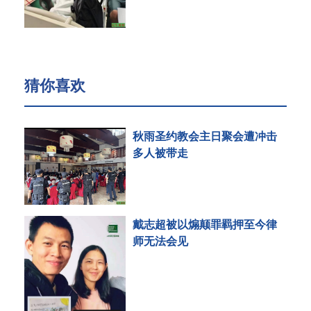
猜你喜欢
秋雨圣约教会主日聚会遭冲击
多人被带走
戴志超被以煽颠罪羁押至今律
师无法会见