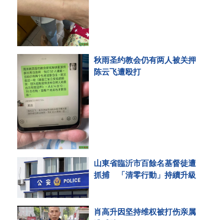
秋雨圣约教会仍有两人被关押
陈云飞遭殴打
山東省臨沂市百餘名基督徒遭
抓捕 「清零行動」持續升級
肖高升因坚持维权被打伤亲属