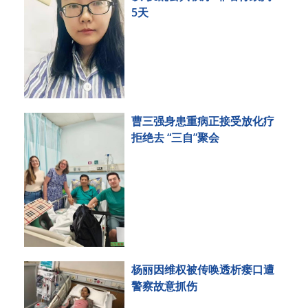
5天
曹三强身患重病正接受放化疗
拒绝去 “三自”聚会
杨丽因维权被传唤透析瘘口遭
警察故意抓伤