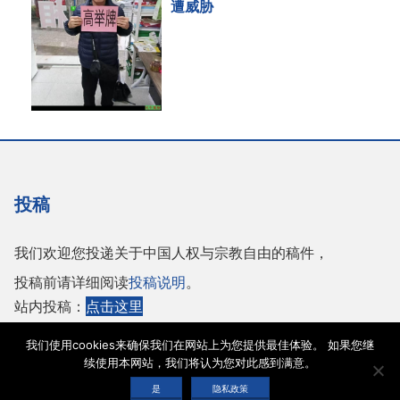
遭威胁
投稿
我们欢迎您投递关于中国人权与宗教自由的稿件，
投稿前请详细阅读
投稿说明
。
站内投稿：
点击这里
或者投稿至邮箱：
tougao@adhrrf.org
我们使用cookies来确保我们在网站上为您提供最佳体验。 如果您继
续使用本网站，我们将认为您对此感到满意。
Copyright © 2026 保护人权与宗教自由协会 |
网站使用条款
|
隐私政策
|
cookie声
是
隐私政策
明