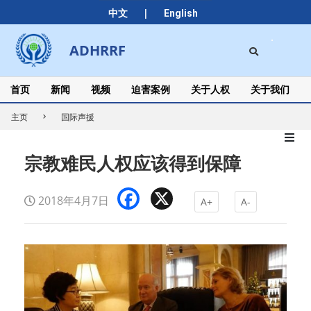
Skip
|
中文
English
to
content
Search
ADHRRF
Secondary
Navigation
Menu
首页
新闻
视频
迫害案例
关于人权
关于我们
主页
国际声援
宗教难民人权应该得到保障
Facebook
X
2018年4月7日
A+
A-