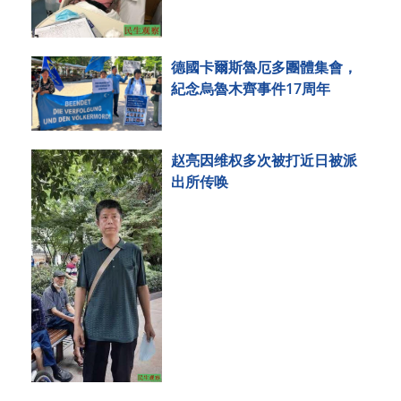
德國卡爾斯魯厄多團體集會，
紀念烏魯木齊事件17周年
赵亮因维权多次被打近日被派
出所传唤