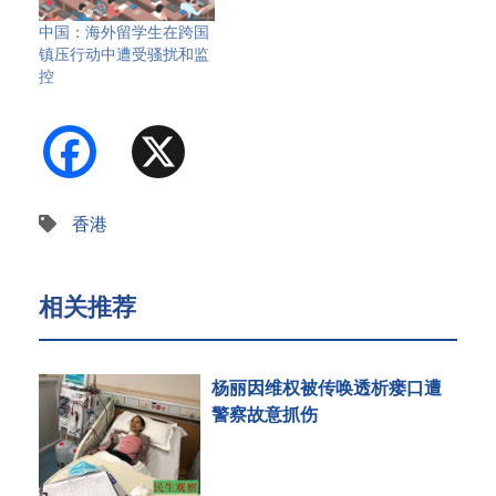
中国：海外留学生在跨国
镇压行动中遭受骚扰和监
控
Facebook
X
香港
相关推荐
杨丽因维权被传唤透析瘘口遭
警察故意抓伤