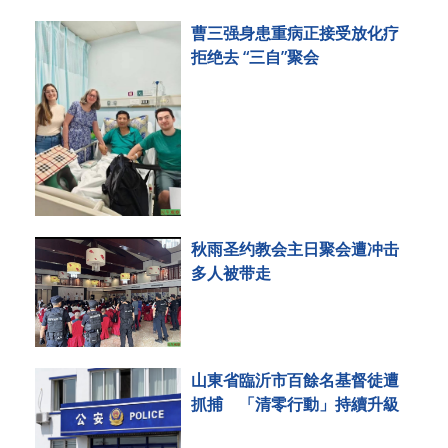
曹三强身患重病正接受放化疗
拒绝去 “三自”聚会
秋雨圣约教会主日聚会遭冲击
多人被带走
山東省臨沂市百餘名基督徒遭
抓捕 「清零行動」持續升級