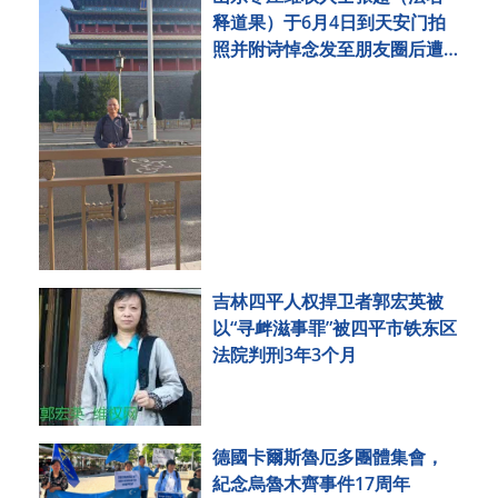
释道果）于6月4日到天安门拍
照并附诗悼念发至朋友圈后遭
刑事拘留
吉林四平人权捍卫者郭宏英被
以“寻衅滋事罪”被四平市铁东区
法院判刑3年3个月
德國卡爾斯魯厄多團體集會，
紀念烏魯木齊事件17周年