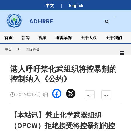
Skip
|
中文
English
to
content
Search
ADHRRF
Secondary
Navigation
Menu
首页
新闻
视频
迫害案例
关于人权
关于我们
主页
国际声援
港人呼吁禁化武组织将控暴剂的
控制纳入《公约》
Facebook
X
2019年12月3日
A+
A-
【本站讯】禁止化学武器组织
（OPCW）拒绝接受将控暴剂的控