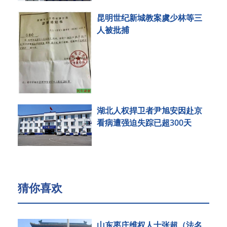
昆明世纪新城教案虞少林等三
人被批捕
湖北人权捍卫者尹旭安因赴京
看病遭强迫失踪已超300天
猜你喜欢
山东枣庄维权人士张超（法名