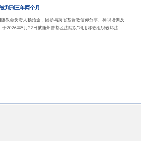
被判刑三年两个月
市桐随教会负责人杨治金，因参与跨省基督教信仰分享、神职培训及
于2026年5月22日被随州曾都区法院以“利用邪教组织破坏法律
并处罚金8千元，刑期至2027年5月18日。目前被羁押于湖北省随
24年3月19日，杨治金…