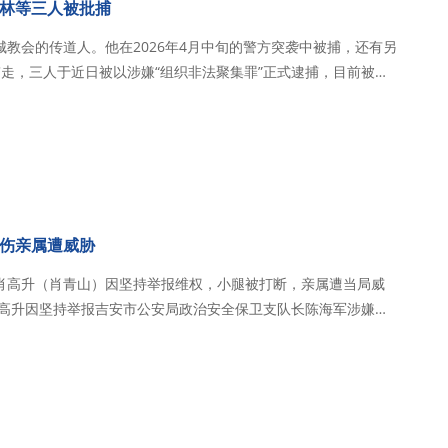
林等三人被批捕
教会的传道人。他在2026年4月中旬的警方突袭中被捕，还有另
走，三人于近日被以涉嫌“组织非法聚集罪”正式逮捕，目前被羁
皈依基
道人后，他长期致力于在当地吸…
伤亲属遭威胁
肖高升（肖青山）因坚持举报维权，小腿被打断，亲属遭当局威
员的暴力殴打，导致左小腿受伤折断； 因肖高升的侄子在
日，当局威胁其侄子。侄子劝肖…