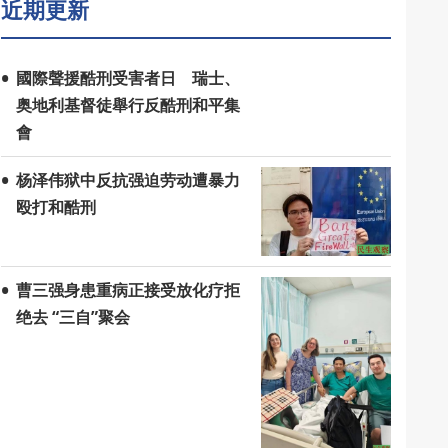
近期更新
國際聲援酷刑受害者日 瑞士、
奥地利基督徒舉行反酷刑和平集
會
杨泽伟狱中反抗强迫劳动遭暴力
殴打和酷刑
曹三强身患重病正接受放化疗拒
绝去 “三自”聚会