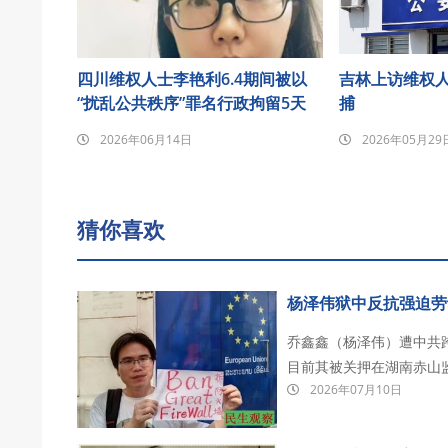
四川维权人士李艳利6.4期间被以
吉林上访维权
“扰乱公共秩序”罪名行政拘留5天
捕
2026年06月14日
2026年05月29
猜你喜欢
杨泽伟狱中反抗强迫劳
乔鑫鑫（杨泽伟）遭中共跨
目前其被关押在湖南赤山
2026年07月10日
刑。 2023年3月，乔鑫鑫联合多位海外民主人士正式发起“拆墙运动”。他指出，中国的网络
围墙使十四亿中国人与世