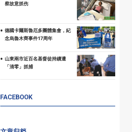
察故意抓伤
德國卡爾斯魯厄多團體集會，紀
念烏魯木齊事件17周年
山東兩市近百名基督徒持續遭
「清零」抓捕
FACEBOOK
文章归档