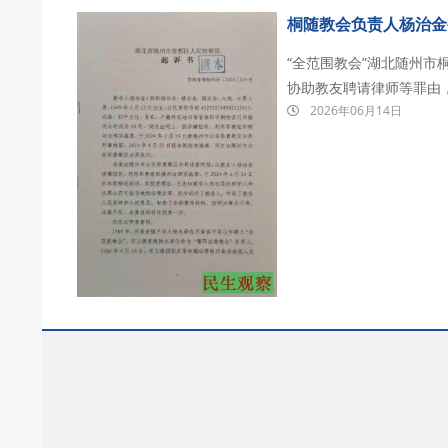
桐随教会负责人杨治金
“全范围教会”湖北随州
协助教友聘请律师等罪由，
2026年06月14日
实施罪”判刑3年2个月，
州市看守所。 20