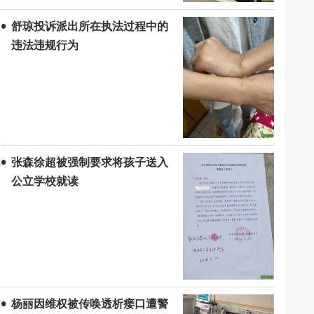
舒琼投诉派出所在执法过程中的
违法违规行为
张森徐超被强制要求将孩子送入
公立学校就读
杨丽因维权被传唤透析瘘口遭警