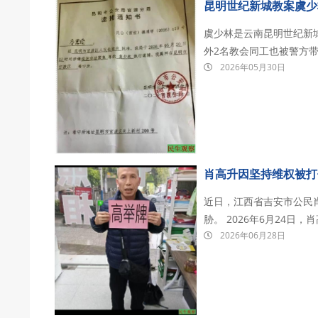
昆明世纪新城教案虞少
虞少林是云南昆明世纪新城
外2名教会同工也被警方带
2026年05月30日
押在昆明市官渡区看守所。 虞少林，现年52岁。早年曾沉溺夜总会并染上毒瘾，后
督教并成功戒毒。成为传
肖高升因坚持维权被打
近日，江西省吉安市公民
胁。 2026年6月24日，肖高升因坚持举报吉安市公安局政治安全保卫支队长陈海军涉嫌伪
2026年06月28日
造证据的违法行为，遭到维稳人
派出所当教导员。6月27