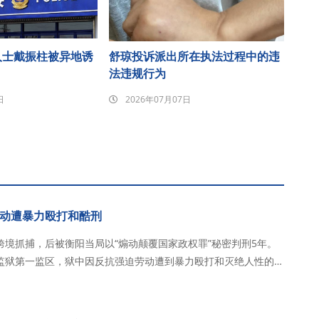
人士戴振柱被异地诱
舒琼投诉派出所在执法过程中的违
法违规行为
日
2026年07月07日
动遭暴力殴打和酷刑
境抓捕，后被衡阳当局以“煽动颠覆国家政权罪”秘密判刑5年。
监狱第一监区，狱中因反抗强迫劳动遭到暴力殴打和灭绝人性的酷
隔绝，呼吁彻底拆除这堵信息…