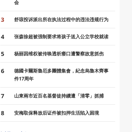
会
3
舒琼投诉派出所在执法过程中的违法违规行为
4
张森徐超被强制要求将孩子送入公立学校就读
5
杨丽因维权被传唤透析瘘口遭警察故意抓伤
6
德國卡爾斯魯厄多團體集會，紀念烏魯木齊事
件17周年
7
山東兩市近百名基督徒持續遭「清零」抓捕
8
安梅取保释放后证件被扣押生活陷入困境