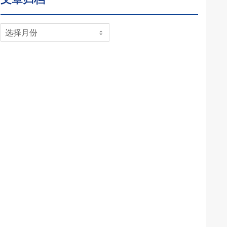
文
章
归
档