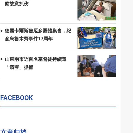
察故意抓伤
德國卡爾斯魯厄多團體集會，紀
念烏魯木齊事件17周年
山東兩市近百名基督徒持續遭
「清零」抓捕
FACEBOOK
文章归档