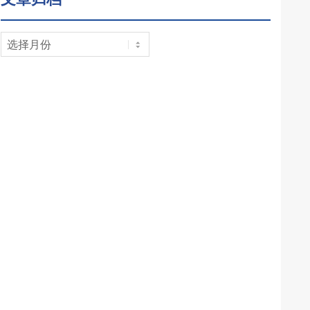
文
章
归
档