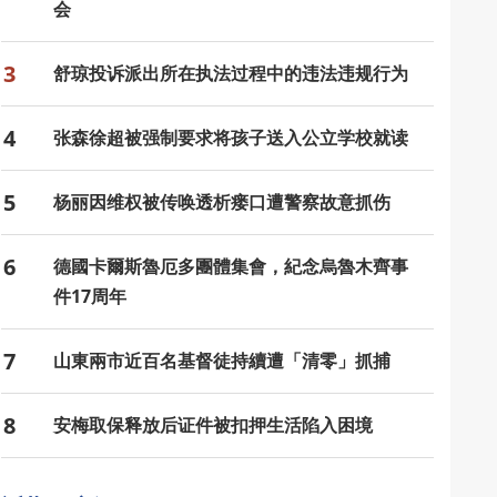
会
3
舒琼投诉派出所在执法过程中的违法违规行为
4
张森徐超被强制要求将孩子送入公立学校就读
5
杨丽因维权被传唤透析瘘口遭警察故意抓伤
6
德國卡爾斯魯厄多團體集會，紀念烏魯木齊事
件17周年
7
山東兩市近百名基督徒持續遭「清零」抓捕
8
安梅取保释放后证件被扣押生活陷入困境