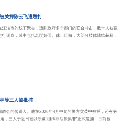
被关押陈云飞遭殴打
在江油市的线下聚会，遭到政府多个部门的联合冲击，数十人被强
进行调查，其中包括老弱妇孺。截止目前，大部分肢体陆续获释回
老外。其中，陈云飞弟兄在被关押期间遭到殴打和虐待。 2026
时，秋雨圣约教会在江油市的线下…
林等三人被批捕
教会的传道人。他在2026年4月中旬的警方突袭中被捕，还有另
走，三人于近日被以涉嫌“组织非法聚集罪”正式逮捕，目前被羁
皈依基