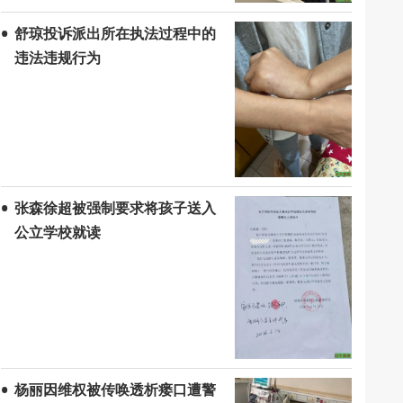
舒琼投诉派出所在执法过程中的
违法违规行为
张森徐超被强制要求将孩子送入
公立学校就读
杨丽因维权被传唤透析瘘口遭警