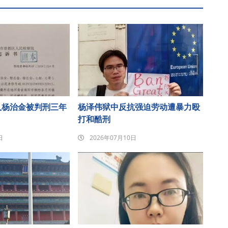
人杨治金被判刑三年
杨泽伟狱中反抗强迫劳动遭暴力殴
打和酷刑
日
2026年07月10日