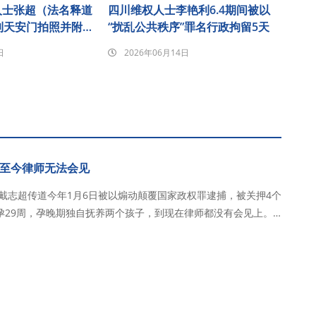
人士张超（法名释道
四川维权人士李艳利6.4期间被以
到天安门拍照并附诗
“扰乱公共秩序”罪名行政拘留5天
圈后遭刑事拘留
日
2026年06月14日
至今律师无法会见
，戴志超传道今年1月6日被以煽动颠覆国家政权罪逮捕，被关押4个
孕29周，孕晚期独自抚养两个孩子，到现在律师都没有会见上。
6日，在教会
以煽颠罪逮捕，目前关…