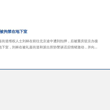
道人后，他长期致力于在当地吸…
被拘禁在地下室
嘉街道维权人士刘林在前往北京途中遭到扣押，后被重庆驻京办接
地下室，刘林在被礼嘉街道和派出所协警谈话后情绪激动，并向外
刘林，直到后来检查站联系了重庆…