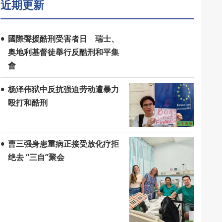
近期更新
國際聲援酷刑受害者日 瑞士、
奥地利基督徒舉行反酷刑和平集
會
杨泽伟狱中反抗强迫劳动遭暴力
殴打和酷刑
曹三强身患重病正接受放化疗拒
绝去 “三自”聚会