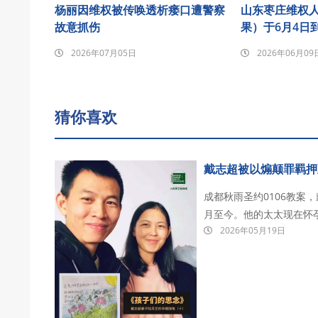
杨丽因维权被传唤透析瘘口遭警察
山东枣庄维权
故意抓伤
果）于6月4日
悼念发至朋友
2026年07月05日
2026年06月09
猜你喜欢
戴志超被以煽颠罪羁押
成都秋雨圣约0106教案
月至今。他的太太现在怀
2026年05月19日
其目前被关押在德阳看守所。 戴志超，成都秋雨圣约教会传道人。 2026年1月
办公室被警方带走，后被