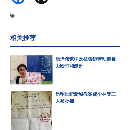
相关推荐
杨泽伟狱中反抗强迫劳动遭暴
力殴打和酷刑
昆明世纪新城教案虞少林等三
人被批捕