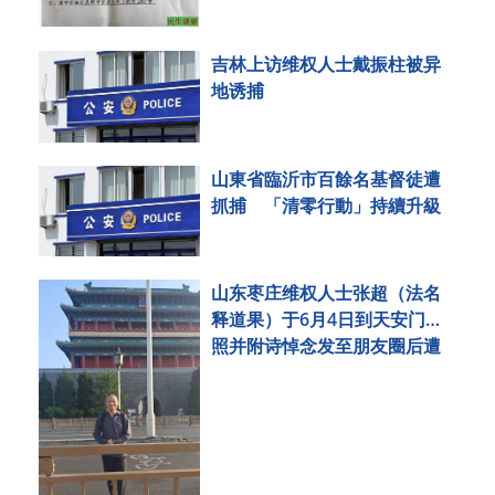
吉林上访维权人士戴振柱被异
地诱捕
山東省臨沂市百餘名基督徒遭
抓捕 「清零行動」持續升級
山东枣庄维权人士张超（法名
释道果）于6月4日到天安门拍
照并附诗悼念发至朋友圈后遭
刑事拘留