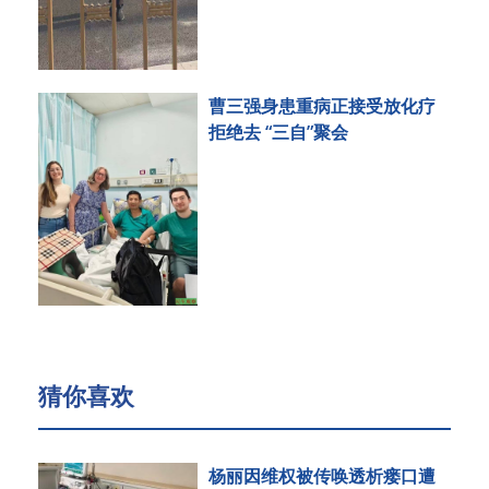
曹三强身患重病正接受放化疗
拒绝去 “三自”聚会
猜你喜欢
杨丽因维权被传唤透析瘘口遭