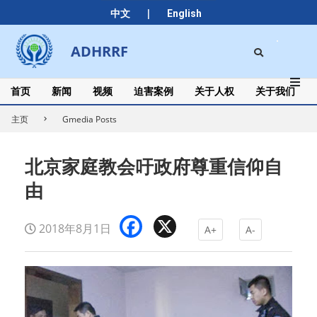
Skip
|
中文
English
to
content
Search
ADHRRF
Secondary
Navigation
Menu
首页
新闻
视频
迫害案例
关于人权
关于我们
主页
Gmedia Posts
北京家庭教会吁政府尊重信仰自
由
Facebook
X
2018年8月1日
A+
A-