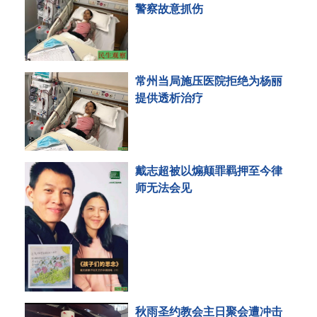
警察故意抓伤
常州当局施压医院拒绝为杨丽
提供透析治疗
戴志超被以煽颠罪羁押至今律
师无法会见
秋雨圣约教会主日聚会遭冲击