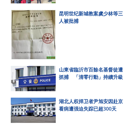
昆明世纪新城教案虞少林等三
人被批捕
山東省臨沂市百餘名基督徒遭
抓捕 「清零行動」持續升級
湖北人权捍卫者尹旭安因赴京
看病遭强迫失踪已超300天