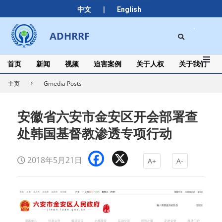
Skip
|
中文
English
to
content
Search
ADHRRF
Secondary
Navigation
Menu
首页
新闻
视频
迫害案例
关于人权
关于我们
主页
Gmedia Posts
安徽省六安市金安区开会部署查
处韩国基督教渗透专项行动
Facebook
X
2018年5月21日
A+
A-