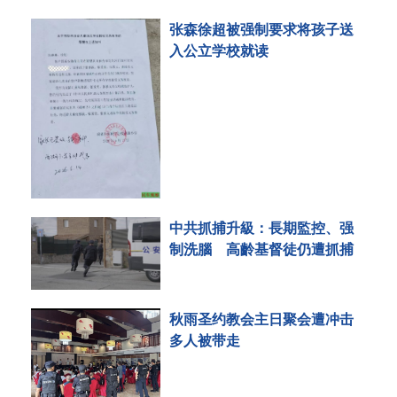
张森徐超被强制要求将孩子送
入公立学校就读
中共抓捕升級：長期監控、强
制洗腦 高齡基督徒仍遭抓捕
秋雨圣约教会主日聚会遭冲击
多人被带走