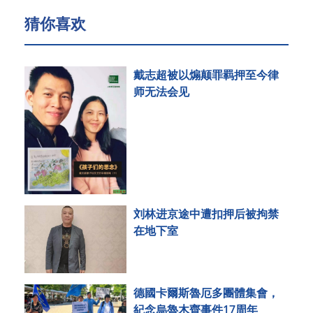
猜你喜欢
戴志超被以煽颠罪羁押至今律
师无法会见
刘林进京途中遭扣押后被拘禁
在地下室
德國卡爾斯魯厄多團體集會，
紀念烏魯木齊事件17周年