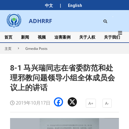
Skip
|
中文
English
to
content
Search
ADHRRF
Secondary
Navigation
Menu
首页
新闻
视频
迫害案例
关于人权
关于我们
主页
Gmedia Posts
8-1 马兴瑞同志在省委防范和处
理邪教问题领导小组全体成员会
议上的讲话
Facebook
X
2019年10月17日
A+
A-