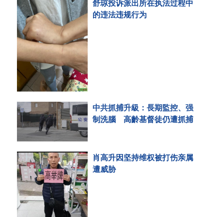
舒琼投诉派出所在执法过程中
的违法违规行为
中共抓捕升級：長期監控、强
制洗腦 高齡基督徒仍遭抓捕
肖高升因坚持维权被打伤亲属
遭威胁