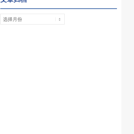
文
章
归
档