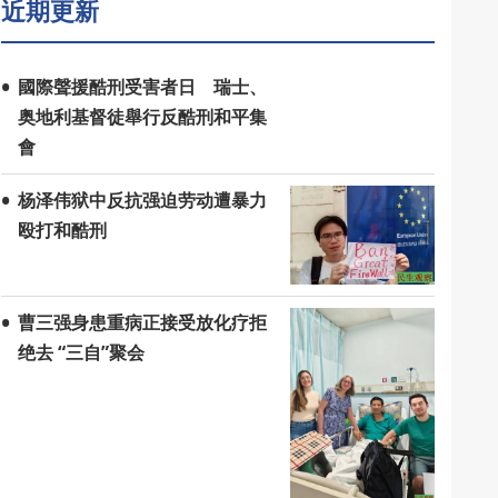
近期更新
國際聲援酷刑受害者日 瑞士、
奥地利基督徒舉行反酷刑和平集
會
杨泽伟狱中反抗强迫劳动遭暴力
殴打和酷刑
曹三强身患重病正接受放化疗拒
绝去 “三自”聚会