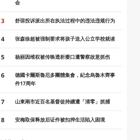
会
3
舒琼投诉派出所在执法过程中的违法违规行为
4
张森徐超被强制要求将孩子送入公立学校就读
5
杨丽因维权被传唤透析瘘口遭警察故意抓伤
6
德國卡爾斯魯厄多團體集會，紀念烏魯木齊事
件17周年
7
山東兩市近百名基督徒持續遭「清零」抓捕
8
安梅取保释放后证件被扣押生活陷入困境