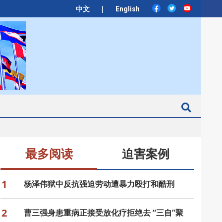
|
中文
English
Search
最多阅读
迫害案例
1
杨泽伟狱中反抗强迫劳动遭暴力殴打和酷刑
2
曹三强身患重病正接受放化疗拒绝去 “三自”聚