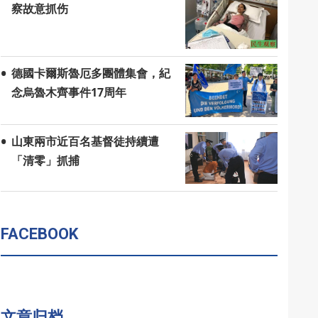
察故意抓伤
德國卡爾斯魯厄多團體集會，紀
念烏魯木齊事件17周年
山東兩市近百名基督徒持續遭
「清零」抓捕
FACEBOOK
文章归档