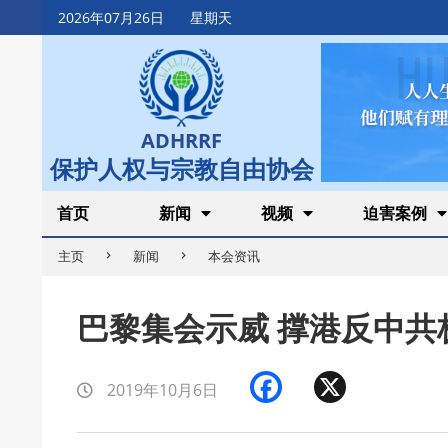
Skip
2026年07月26日
星期天
to
content
ADHRRF
保护人权与宗教自由协会
Secondary
首页
新闻
视频
迫害案例
Navigation
主页
新闻
本会资讯
Menu
巴黎集会示威 撑港反中共
Facebook
X
2019年10月6日