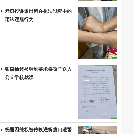
舒琼投诉派出所在执法过程中的
违法违规行为
张森徐超被强制要求将孩子送入
公立学校就读
杨丽因维权被传唤透析瘘口遭警