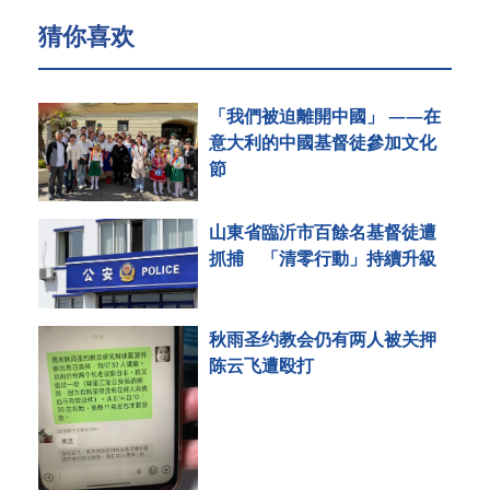
猜你喜欢
「我們被迫離開中國」 ——在
意大利的中國基督徒參加文化
節
山東省臨沂市百餘名基督徒遭
抓捕 「清零行動」持續升級
秋雨圣约教会仍有两人被关押
陈云飞遭殴打