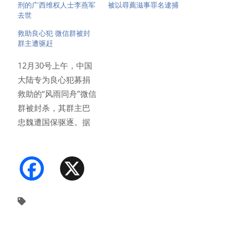
刑的广西维权人士李燕军
被以尋薦滋事罪名逮捕
去世
救助良心犯 微信群被封
群主遭驱赶
12月30号上午，中国
大陆专为良心犯募捐
救助的“风雨同舟”微信
群被封杀，其群主巴
忠魏遭国保驱逐。据
建…
Facebook
X