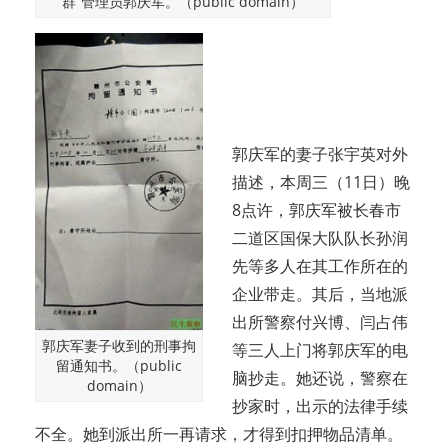
群”管理员郭庆军。（public domain）
郭庆军的妻子张宇英对外
描述，本周三（11日）晚
8点许，郭庆军被长春市
二道区国保大队队长孙润
先等多人在其工作所在的
企业带走。其后，当地派
出所警察付兴博、闫占伟
郭庆军妻子收到的刑事拘
等三人上门将郭庆军的电
留通知书。（public
脑抄走。她还说，警察在
domain）
抄家时，出示的法律手续
不全。她到派出所一再请求，才得到扣押物品清单。