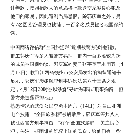
计善款，按照捐款人的意愿将捐款送交系狱良心犯及
他们的家属，因此遭到当局忌恨。除郭庆军之外，另
有7名图鉴管理员也被捕，一百多名成员被各地国保约
谈。
中国网络微信群“全国旅游群”近期被警方强制解散。
群主郭庆军等多人被警方羁押，群内一百多名较为跃
的成员被国保约谈。郭庆军的妻子张宇英于本周五（4
月13日）收到江西省赣州市公安局发出的拘留通知书
显示，郭庆军涉嫌触犯刑事诉讼法第八十三条之规
定，4月12日20时被以涉嫌“寻衅滋事罪”刑事拘留，但
警方未披露羁押地点。
熟悉情况的武汉公民李勇本周六（14日）对自由亚洲
电台披露，“全国旅游群”被解散后，郭庆军等共八人
被江西警方刑事拘留：“有个‘全国旅游群’，关注良心
犯，关注一些困难的维权上访的民众，给他们有一些