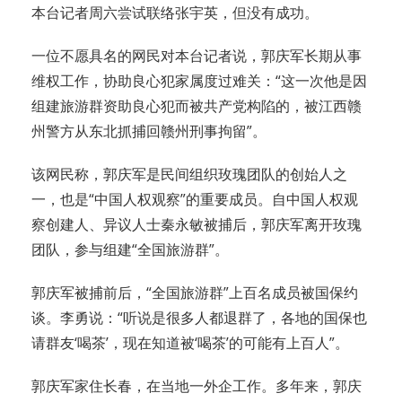
本台记者周六尝试联络张宇英，但没有成功。
一位不愿具名的网民对本台记者说，郭庆军长期从事
维权工作，协助良心犯家属度过难关：“这一次他是因
组建旅游群资助良心犯而被共产党构陷的，被江西赣
州警方从东北抓捕回赣州刑事拘留”。
该网民称，郭庆军是民间组织玫瑰团队的创始人之
一，也是“中国人权观察”的重要成员。自中国人权观
察创建人、异议人士秦永敏被捕后，郭庆军离开玫瑰
团队，参与组建“全国旅游群”。
郭庆军被捕前后，“全国旅游群”上百名成员被国保约
谈。李勇说：“听说是很多人都退群了，各地的国保也
请群友‘喝茶’，现在知道被‘喝茶’的可能有上百人”。
郭庆军家住长春，在当地一外企工作。多年来，郭庆