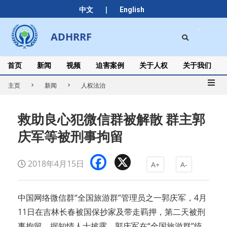
Skip
|
中文
English
to
content
Search
ADHRRF
Secondary
Navigation
Menu
首页
新闻
视频
迫害案例
关于人权
关于我们
主页
新闻
人权法治
救助良心犯微信群被解散 群主郭
庆军等被刑事拘留
Facebook
X
2018年4月15日
A+
A-
中国网络微信群“全国旅游群”管理员之一郭庆军，4月
11日在吉林长春被国保抄家及带走羁押，第二天被刑
事拘留。据知情人士披露，郭庆军在“全国旅游群”统