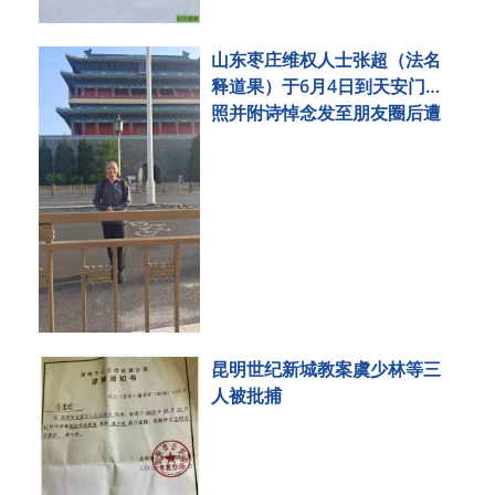
山东枣庄维权人士张超（法名
释道果）于6月4日到天安门拍
照并附诗悼念发至朋友圈后遭
刑事拘留
昆明世纪新城教案虞少林等三
人被批捕