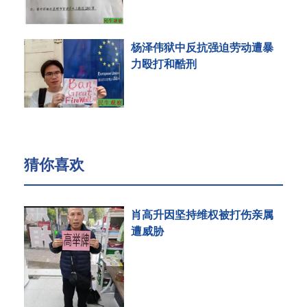
杨泽伟狱中反抗强迫劳动遭暴
力殴打和酷刑
猜你喜欢
肖高升因坚持维权被打伤亲属
遭威胁