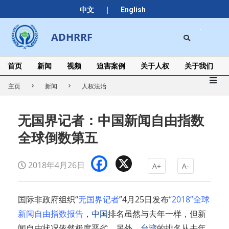
Skip
|
中文
English
to
content
Search
ADHRRF
Secondary
Navigation
Menu
首页
新闻
视频
迫害案例
关于人权
关于我们
主页
新闻
人权法治
无国界记者：中国新闻自由指数
全球倒数第五
Facebook
X
2018年4月26日
A+
A-
国际非政府组织“
无国界记者
”4月25日发布
“2018”全球
新闻自由指数报告
，
中国
排名虽然与去年一样，但新
闻自由状况依然极度恶劣。另外，
台湾
的排名从去年