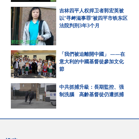
吉林四平人权捍卫者郭宏英被
以“寻衅滋事罪”被四平市铁东区
法院判刑3年3个月
「我們被迫離開中國」 ——在
意大利的中國基督徒參加文化
節
中共抓捕升級：長期監控、强
制洗腦 高齡基督徒仍遭抓捕