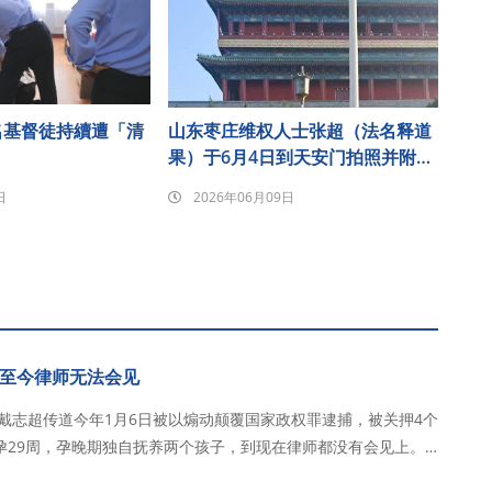
名基督徒持續遭「清
山东枣庄维权人士张超（法名释道
果）于6月4日到天安门拍照并附诗
悼念发至朋友圈后遭刑事拘留
日
2026年06月09日
至今律师无法会见
，戴志超传道今年1月6日被以煽动颠覆国家政权罪逮捕，被关押4个
孕29周，孕晚期独自抚养两个孩子，到现在律师都没有会见上。
6日，在教会