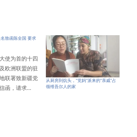
名致函陈全国 要求
大使为首的十四
及欧洲联盟的驻
地联署致新疆党
从厨房到炕头，“党妈”派来的“亲戚”占
领维吾尔人的家
信函，请求…