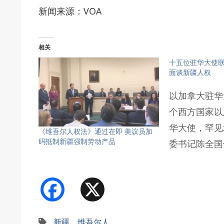
新闻来源：VOA
相关
十五位驻华大使联
面谈新疆人权
以加拿大驻华
个西方国家以
华大使，罕见
《维吾尔人权法》通过在即 美议员加
码抵制新疆强制劳动产品
委书记陈全国
Facebook
X
新疆
、
维吾尔人