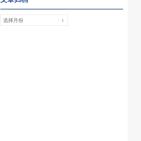
文
章
归
档