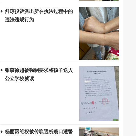
舒琼投诉派出所在执法过程中的
违法违规行为
张森徐超被强制要求将孩子送入
公立学校就读
杨丽因维权被传唤透析瘘口遭警