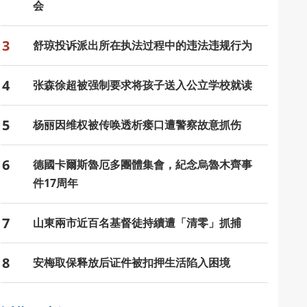
会
3
舒琼投诉派出所在执法过程中的违法违规行为
4
张森徐超被强制要求将孩子送入公立学校就读
5
杨丽因维权被传唤透析瘘口遭警察故意抓伤
6
德國卡爾斯魯厄多團體集會，紀念烏魯木齊事
件17周年
7
山東兩市近百名基督徒持續遭「清零」抓捕
8
安梅取保释放后证件被扣押生活陷入困境