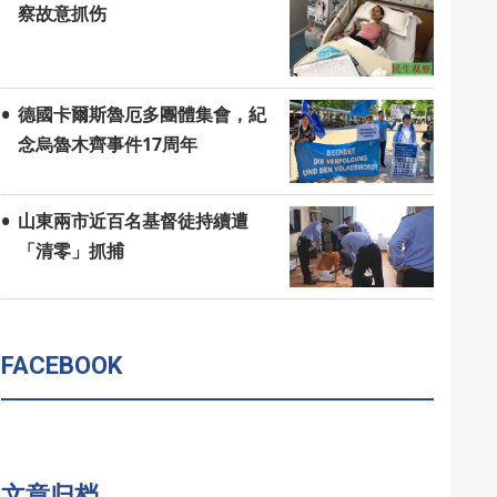
察故意抓伤
德國卡爾斯魯厄多團體集會，紀
念烏魯木齊事件17周年
山東兩市近百名基督徒持續遭
「清零」抓捕
FACEBOOK
文章归档