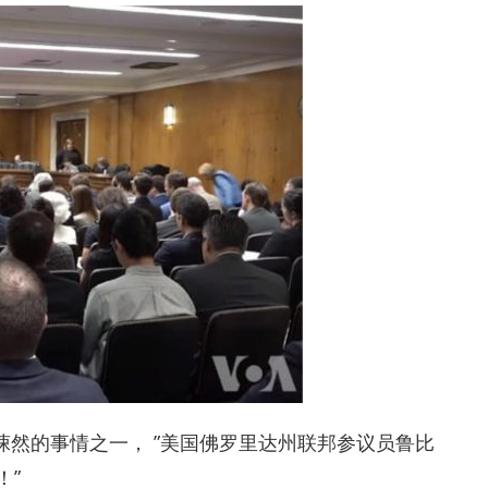
骨悚然的事情之一， ”美国佛罗里达州联邦参议员鲁比
！”