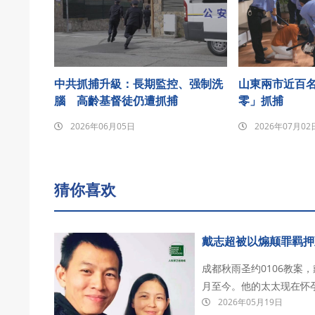
中共抓捕升級：長期監控、强制洗
山東兩市近百
腦 高齡基督徒仍遭抓捕
零」抓捕
2026年06月05日
2026年07月02
猜你喜欢
戴志超被以煽颠罪羁押
成都秋雨圣约0106教案
月至今。他的太太现在怀
2026年05月19日
其目前被关押在德阳看守所。 戴志超，成都秋雨圣约教会传道人。 2026年1月