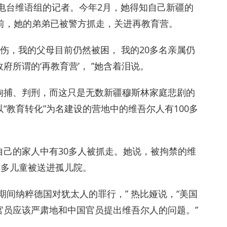
电台维语组的记者。今年2月，她得知自己新疆的
前，她的弟弟已被警方抓走，关进再教育营。
伤，我的父母目前仍然被困， 我的20多名亲属仍
所谓的‘再教育营’， ”她含着泪说。
拘捕、判刑，而这只是无数新疆穆斯林家庭悲剧的
“教育转化”为名建设的营地中的维吾尔人有100多
己的家人中有30多人被抓走。她说，被拘禁的维
很多儿童被送进孤儿院。
期间纳粹德国对犹太人的罪行，” 热比娅说，“美国
官员应该严肃地和中国官员提出维吾尔人的问题。”