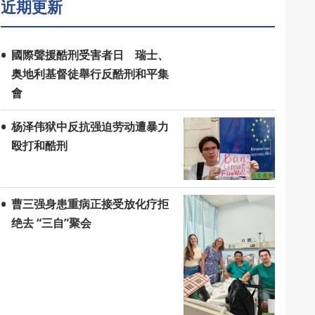
近期更新
國際聲援酷刑受害者日 瑞士、
奥地利基督徒舉行反酷刑和平集
會
杨泽伟狱中反抗强迫劳动遭暴力
殴打和酷刑
曹三强身患重病正接受放化疗拒
绝去 “三自”聚会