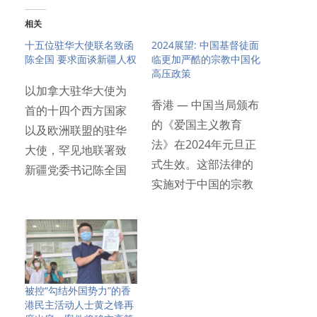
相关
十五位驻华大使联名致函
2024展望: 中国基督徒面
陈全国 要求面谈新疆人权
临更加严酷的宗教中国化
高压政策
以加拿大驻华大使为
香港 — 中国当局颁布
首的十四个西方国家
的《爱国主义教育
以及欧洲联盟的驻华
法》在2024年元旦正
大使，罕见地联署致
式生效。这部法律的
新疆党委书记陈全国
实施对于中国的宗教
信函，请求…
信徒…
被控“勾结外国势力”的香
港民主活动人士黄之锋再