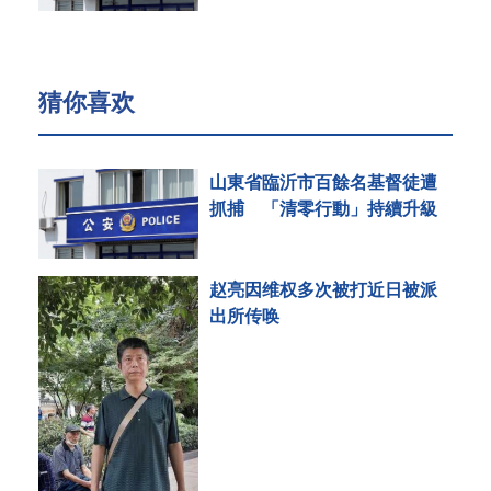
猜你喜欢
山東省臨沂市百餘名基督徒遭
抓捕 「清零行動」持續升級
赵亮因维权多次被打近日被派
出所传唤