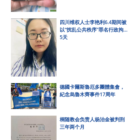
四川维权人士李艳利6.4期间被
以“扰乱公共秩序”罪名行政拘留
5天
德國卡爾斯魯厄多團體集會，
紀念烏魯木齊事件17周年
桐随教会负责人杨治金被判刑
三年两个月