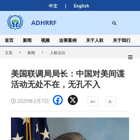
Skip
|
中文
English
to
content
Search
ADHRRF
Secondary
Navigation
Menu
首页
新闻
视频
迫害案例
关于人权
关于我们
主页
新闻
人权法治
美国联调局局长：中国对美间谍
活动无处不在，无孔不入
Facebook
X
2020年2月7日
A+
A-