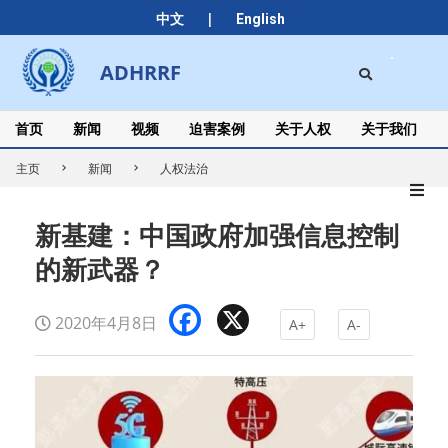
Skip
|
中文
English
to
content
Search
ADHRRF
Secondary
Navigation
Menu
首页
新闻
视频
迫害案例
关于人权
关于我们
主页
新闻
人权法治
新基建：中国政府加强信息控制
的新武器？
Facebook
X
2020年4月8日
A+
A-