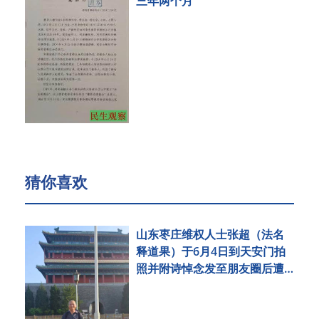
三年两个月
猜你喜欢
山东枣庄维权人士张超（法名
释道果）于6月4日到天安门拍
照并附诗悼念发至朋友圈后遭
刑事拘留