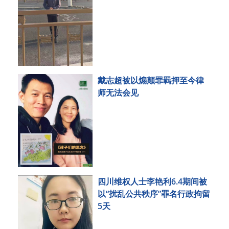
戴志超被以煽颠罪羁押至今律
师无法会见
四川维权人士李艳利6.4期间被
以“扰乱公共秩序”罪名行政拘留
5天