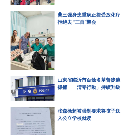
曹三强身患重病正接受放化疗
拒绝去 “三自”聚会
山東省臨沂市百餘名基督徒遭
抓捕 「清零行動」持續升級
张森徐超被强制要求将孩子送
入公立学校就读