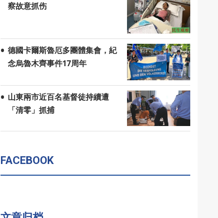
察故意抓伤
德國卡爾斯魯厄多團體集會，紀
念烏魯木齊事件17周年
山東兩市近百名基督徒持續遭
「清零」抓捕
FACEBOOK
文章归档