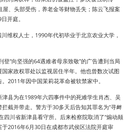
租屋、头部受伤，养老金等财物丢失；陈云飞报案
9日开庭。
四川维权人士，1990年代初毕业于北京农业大学，
刊登“向坚强的64遇难者母亲致敬”的广告遭到当局
覆国家政权罪处以监视居住半年。他也曾数次试图
。2011年因中国茉莉花革命被软禁家中。
川新津县为在1989年六四事件中的死难学生肖杰、吴
拦截并带走。警方于30多天后告知其罪名为“寻衅
在四川省新津县看守所。后来检察院取消了“煽动颠
于2016年6月30日在成都市武侯区法院开庭审