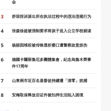
会
3
舒琼投诉派出所在执法过程中的违法违规行为
4
张森徐超被强制要求将孩子送入公立学校就读
5
杨丽因维权被传唤透析瘘口遭警察故意抓伤
6
德國卡爾斯魯厄多團體集會，紀念烏魯木齊事
件17周年
7
山東兩市近百名基督徒持續遭「清零」抓捕
8
安梅取保释放后证件被扣押生活陷入困境