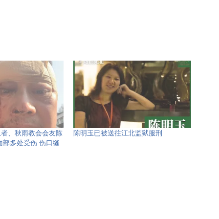
卫者、秋雨教会会友陈
陈明玉已被送往江北监狱服刑
面部多处受伤 伤口缝