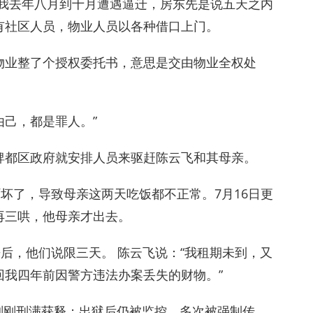
“我去年八月到十月遭遇逼迁，房东先是说五天之内
有社区人员，物业人员以各种借口上门。
物业整了个授权委托书，意思是交由物业全权处
己，都是罪人。”
都市陴都区政府就安排人员来驱赶陈云飞和其母亲。
吓坏了，导致母亲这两天吃饭都不正常。7月16日更
再三哄，他母亲才出去。
来后，他们说限三天。 陈云飞说：“我租期未到，又
回我四年前因警方违法办案丢失的财物。”
日刚刚刑满获释；出狱后仍被监控，多次被强制传