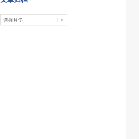
文
章
归
档