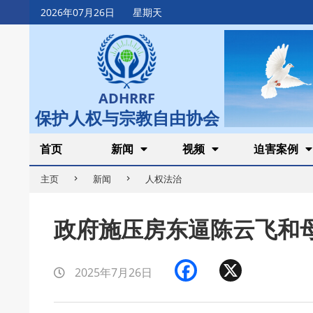
Skip
2026年07月26日
星期天
to
content
ADHRRF
保护人权与宗教自由协会
Secondary
首页
新闻
视频
迫害案例
Navigation
主页
新闻
人权法治
Menu
政府施压房东逼陈云飞和
Facebook
X
2025年7月26日