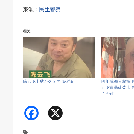
來源：
民生觀察
相关
陈云飞出狱不久又面临被逼迁
四川成都人权捍
云飞遭暴徒袭击 
了四针
Facebook
X