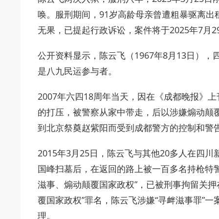
唤。服刑期间，91岁高龄母亲曾遭粗暴驱离出
无果，已提起行政诉讼，案件将于2025年7月2
公开资料显示，陈云飞（1967年8月13日），
是八九民运参与者。
2007年六四18周年当天，因在《成都晚报》上
的打压，被警察从家中带走，后以涉嫌煽动颠
到北京祭奠赵紫阳而受到成都警方的控制和警告
2015年3月25日，陈云飞与其他20多人在四
国峰扫墓后，在返回的路上被一百多名持枪特警
滋事、煽动颠覆国家政权”，已被刑事拘留关押
覆国家政权”罪名，陈云飞涉嫌“寻衅滋事罪”一案
理。