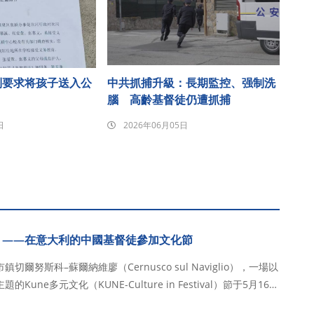
制要求将孩子送入公
中共抓捕升級：長期監控、强制洗
腦 高齡基督徒仍遭抓捕
日
2026年06月05日
 ——在意大利的中國基督徒參加文化節
爾努斯科–蘇爾納維廖（Cernusco sul Naviglio），一場以
une多元文化（KUNE-Culture in Festival）節于5月16日
秘魯、巴西、中國等多個國家和地區的文化團體齊聚一堂，通過舞