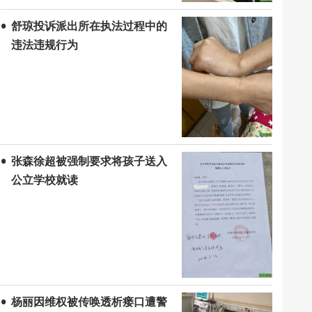
舒琼投诉派出所在执法过程中的
违法违规行为
张森徐超被强制要求将孩子送入
公立学校就读
杨丽因维权被传唤透析瘘口遭警