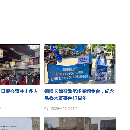
主日聚会遭冲击多人
德國卡爾斯魯厄多團體集會，紀念
烏魯木齊事件17周年
日
2026年07月04日