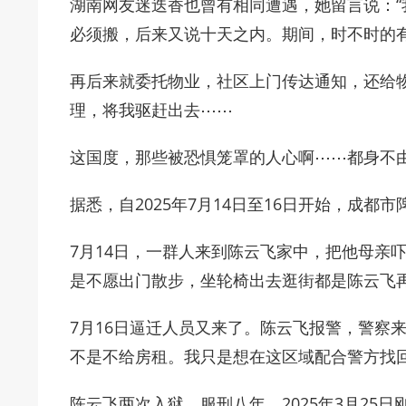
湖南网友迷迭香也曾有相同遭遇，她留言说：
必须搬，后来又说十天之内。期间，时不时的
再后来就委托物业，社区上门传达通知，还给
理，将我驱赶出去⋯⋯
这国度，那些被恐惧笼罩的人心啊⋯⋯都身不由
据悉，自2025年7月14日至16日开始，成
7月14日，一群人来到陈云飞家中，把他母亲
是不愿出门散步，坐轮椅出去逛街都是陈云飞
7月16日逼迁人员又来了。陈云飞报警，警察
不是不给房租。我只是想在这区域配合警方找
陈云飞两次入狱，服刑八年，2025年3月25