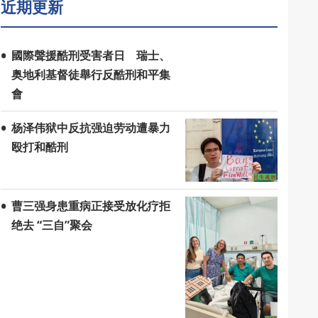
近期更新
國際聲援酷刑受害者日 瑞士、
奥地利基督徒舉行反酷刑和平集
會
杨泽伟狱中反抗强迫劳动遭暴力
殴打和酷刑
曹三强身患重病正接受放化疗拒
绝去 “三自”聚会