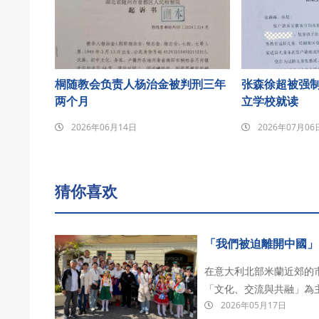
桐随教会负责人杨治金被判刑三年
张森徐超被强
两个月
立学校就读
2026年06月14日
2026年07月06
猜你喜欢
「我們被迫離開中國」
在意大利北部米蘭近郊的市鎮切
「文化、交流與共融」為主題的K
2026年05月17日
拉開帷幕。來自烏克蘭、