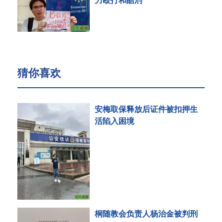
猜你喜欢
安梅取保释放后证件被扣押生
活陷入困境
桐随教会负责人杨治金被判刑