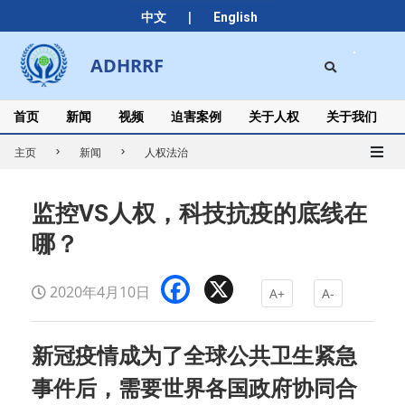
Skip
|
中文
English
to
content
Search
ADHRRF
Secondary
Navigation
Menu
首页
新闻
视频
迫害案例
关于人权
关于我们
主页
新闻
人权法治
监控VS人权，科技抗疫的底线在
哪？
Facebook
X
2020年4月10日
A+
A-
新冠疫情成为了全球公共卫生紧急
事件后，需要世界各国政府协同合