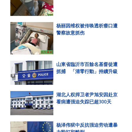
杨丽因维权被传唤透析瘘口遭
警察故意抓伤
山東省臨沂市百餘名基督徒遭
抓捕 「清零行動」持續升級
湖北人权捍卫者尹旭安因赴京
看病遭强迫失踪已超300天
杨泽伟狱中反抗强迫劳动遭暴
力殴打和酷刑