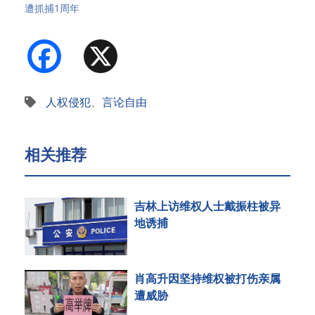
遭抓捕1周年
Facebook
X
人权侵犯
、
言论自由
相关推荐
吉林上访维权人士戴振柱被异
地诱捕
肖高升因坚持维权被打伤亲属
遭威胁