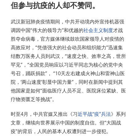
但参与抗疫的人却不赞同。
武汉新冠肺炎疫情期间，中共开动境内外宣传机器强
调因中国“伟大的领导力”和优越的
社会主义制度
才战
胜夺命病毒，官方媒体继续鼓吹国家领导人对疫情的
高效应对，“凭借强大的社会动员和组织能力”迅速集
结数万医务人员到武汉，“速度之快、效率之高，世所
罕见”，“全国党员响应以习近平同志为核心的党中央
号召，踊跃捐款”， “10天左右建成火神山和雷神山医
院，‘两山速度’彰显中国力量”，同时在新闻中提到其
他国家是如何“面临医疗人员不足、医院床位紧缺、医
疗物资匮乏等挑战”。
时至4月，中共官媒又推出《习
近平战“疫”兵法
》系列
文章，继续向世界展示中国的制度自信。但“大国战
疫”的背后，人民的基本人权遭到进一步侵犯。