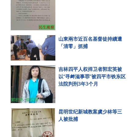
山東兩市近百名基督徒持續遭
「清零」抓捕
吉林四平人权捍卫者郭宏英被
以“寻衅滋事罪”被四平市铁东区
法院判刑3年3个月
昆明世纪新城教案虞少林等三
人被批捕