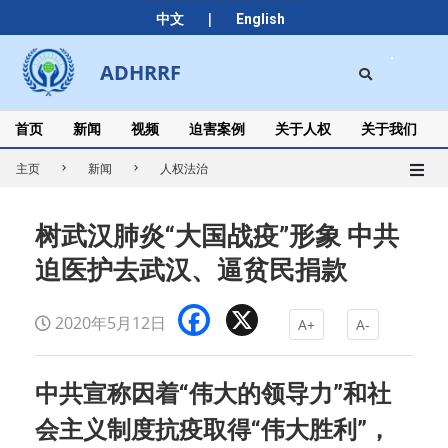
Skip
|
中文
English
to
content
Search
ADHRRF
Secondary
Navigation
Menu
首页
新闻
视频
迫害案例
关于人权
关于我们
主页
新闻
人权法治
树武汉肺炎“大国战疫”形象 中共
迫医护去武汉、逼贫民捐款
Facebook
X
2020年5月12日
A+
A-
中共宣称因着“伟大的领导力”和社
会主义制度抗疫取得“伟大胜利”，