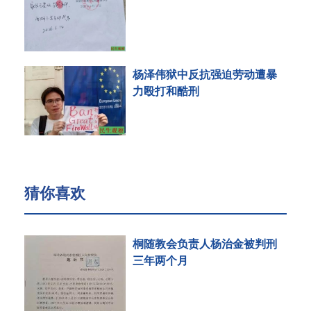
杨泽伟狱中反抗强迫劳动遭暴
力殴打和酷刑
猜你喜欢
桐随教会负责人杨治金被判刑
三年两个月