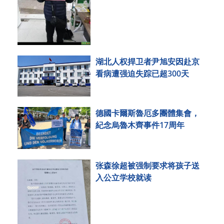
湖北人权捍卫者尹旭安因赴京
看病遭强迫失踪已超300天
德國卡爾斯魯厄多團體集會，
紀念烏魯木齊事件17周年
张森徐超被强制要求将孩子送
入公立学校就读