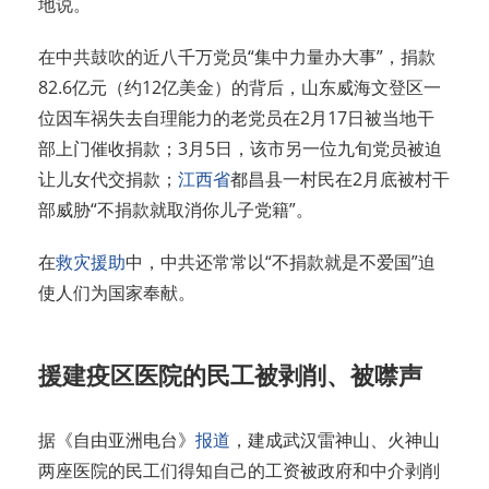
地说。
在中共鼓吹的近八千万党员“集中力量办大事”，捐款
82.6亿元（约12亿美金）的背后，山东威海文登区一
位因车祸失去自理能力的老党员在2月17日被当地干
部上门催收捐款；3月5日，该市另一位九旬党员被迫
让儿女代交捐款；
江西省
都昌县一村民在2月底被村干
部威胁“不捐款就取消你儿子党籍”。
在
救灾援助
中，中共还常常以“不捐款就是不爱国”迫
使人们为国家奉献。
援建疫区医院的民工被剥削、被噤声
据《自由亚洲电台》
报道
，建成武汉雷神山、火神山
两座医院的民工们得知自己的工资被政府和中介剥削