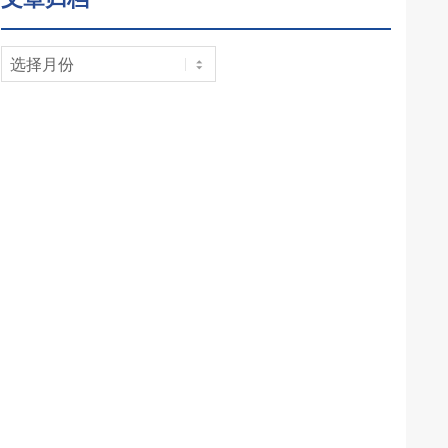
文
章
归
档