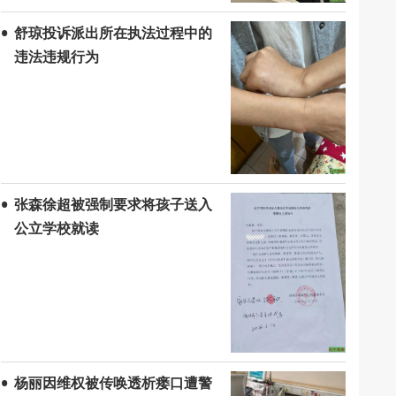
舒琼投诉派出所在执法过程中的
违法违规行为
张森徐超被强制要求将孩子送入
公立学校就读
杨丽因维权被传唤透析瘘口遭警