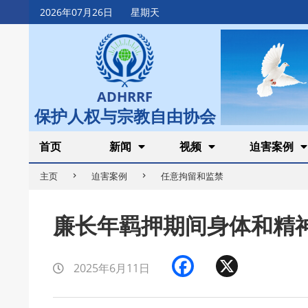
Skip
2026年07月26日
星期天
to
content
ADHRRF
保护人权与宗教自由协会
Secondary
首页
新闻
视频
迫害案例
Navigation
主页
迫害案例
任意拘留和监禁
Menu
廉长年羁押期间身体和精
Facebook
X
2025年6月11日