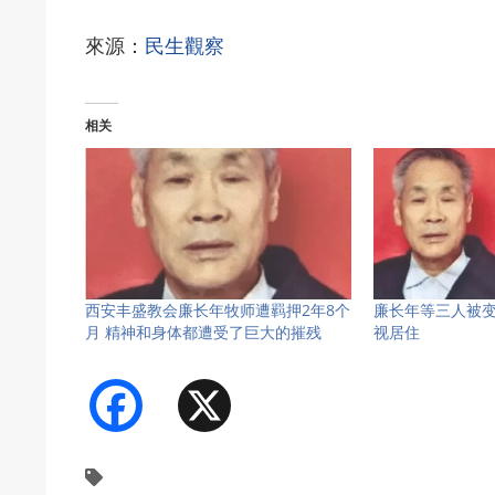
來源：
民生觀察
相关
西安丰盛教会廉长年牧师遭羁押2年8个
廉长年等三人被
月 精神和身体都遭受了巨大的摧残
视居住
Facebook
X