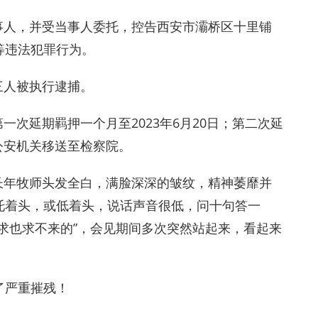
当事人，并受当事人委托，控告西安市灞桥区十里铺
等违法犯罪行为。
，三人被执行逮捕。
第一次延期羁押一个月至2023年6月20日；第二次延
被公安机关移送至检察院。
廉长年牧师头发全白，满脸深深的皱纹，精神萎靡并
托着头，或低着头，说话声音很低，问十句答一
求也求不来的”，会见期间多次突然站起来，看起来
了严重摧残！