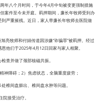
押两年八个月时间，于今年4月中旬被变更强制措施
，但案件至今未开庭。羁押期间，廉长年牧师受到办
受到严重摧残。近日，家人带廉长年牧师去医院做
、廉旭亮牧师和付娟传道因涉嫌“诈骗罪”被羁押。经过
他们于2025年4月12日回家与家人相聚。
心检查并做了颈部核磁共振。
精神障碍；2）焦虑状态，全脑重度疲劳；
多处椎间盘膨出、椎间盘水肿等问题。
师住院接受治疗。