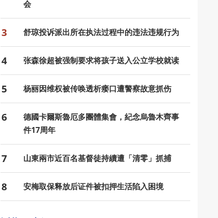
会
3
舒琼投诉派出所在执法过程中的违法违规行为
4
张森徐超被强制要求将孩子送入公立学校就读
5
杨丽因维权被传唤透析瘘口遭警察故意抓伤
6
德國卡爾斯魯厄多團體集會，紀念烏魯木齊事
件17周年
7
山東兩市近百名基督徒持續遭「清零」抓捕
8
安梅取保释放后证件被扣押生活陷入困境