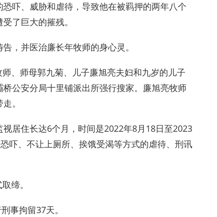
的恐吓、威胁和虐待，导致他在被羁押的两年八个
遭受了巨大的摧残。
祷告，并医治廉长年牧师的身心灵。
年牧师、师母郭九菊、儿子廉旭亮夫妇和九岁的儿子
灞桥公安分局十里铺派出所强行搜家。廉旭亮牧师
带走。
住长达6个月，时间是2022年8月18日至2023
、恐吓、不让上厕所、挨饿受渴等方式的虐待、刑讯
式取缔。
执行刑事拘留37天。