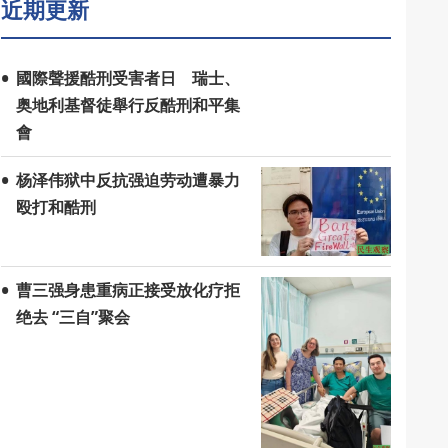
近期更新
國際聲援酷刑受害者日 瑞士、
奥地利基督徒舉行反酷刑和平集
會
杨泽伟狱中反抗强迫劳动遭暴力
殴打和酷刑
曹三强身患重病正接受放化疗拒
绝去 “三自”聚会