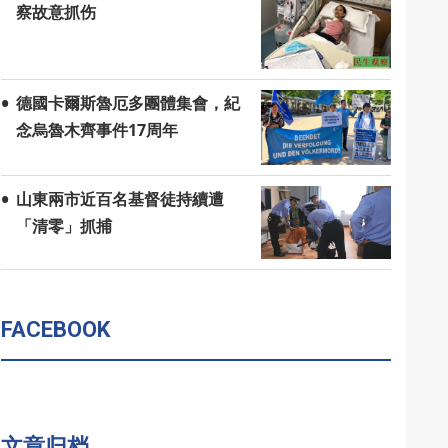
察故意抓伤
德國卡爾斯魯厄多團體集會，紀
念烏魯木齊事件17周年
山東兩市近百名基督徒持續遭
「清零」抓捕
FACEBOOK
文章归档