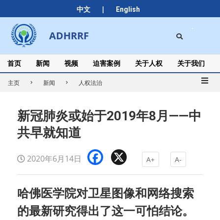
Skip
|
中文
English
to
content
Search
ADHRRF
Secondary
Navigation
Menu
首页
新闻
视频
迫害案例
关于人权
关于我们
主页
新闻
人权法治
新冠肺炎或始于2019年8月——中
共早就知道
Facebook
X
2020年6月14日
A+
A-
哈佛医学院对卫星图像和网络搜索
的最新研究得出了这一可怕结论。