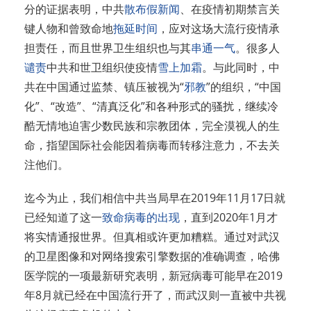
分的证据表明，中共
散布假新闻
、在疫情初期禁言关
键人物和曾致命地
拖延时间
，应对这场大流行疫情承
担责任，而且世界卫生组织也与其
串通一气
。很多人
谴责
中共和世卫组织使疫情
雪上加霜
。与此同时，中
共在中国通过监禁、镇压被视为“
邪教
”
的组织，“中国
化”、“改造”、“清真泛化”和各种形式的骚扰，继续冷
酷无情地迫害少数民族和宗教团体，完全漠视人的生
命，指望国际社会能因着病毒而转移注意力，不去关
注他们。
迄今为止，我们相信中共当局早在2019年11月17日就
已经知道了这一
致命病毒的出现
，直到2020年1月才
将实情通报世界。但真相或许更加糟糕。通过对武汉
的卫星图像和对网络搜索引擎数据的准确调查，哈佛
医学院的一项最新研究表明，新冠病毒可能早在2019
年8月就已经在中国流行开了，而武汉则一直被中共视