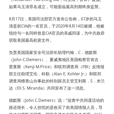
如果马玉清罪名成立，可能面临最高刑期终身监禁。
8月17日，美国司法部官方发布公告称，67岁的马玉
清是前CIA的一名官员，于2020年8月14日被捕，他被
指控与一名同样曾是CIA官员的亲戚同谋，为中共政府
窃取美国最高机密文件。
负责美国国家安全司法部长助理约翰．C．德默斯
（John C.Demers）、夏威夷地区美国检察官肯吉．
普莱斯（Kenji M.Price）和联邦调查局（FBI）反情报
部主任助理艾伦．科勒（Alan E. Kohler Jr.）和联邦
调查局檀香山办事处的特别探员主管艾利斯．S．米兰
达（Eli S. Miranda）共同宣布了这一消息。
德默斯（John C.Demers）说：“追查中共间谍活动的
路还很长，令人担忧的是收买了前美国情报人员，导