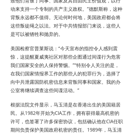
致他们背叛了同事、国家及其自由民主价值观，以行
动来支持一个专制的共产主义政权。”德默斯称，这种
背叛永远都不值得。无论何时何地，美国政府都会将
这些叛徒绳之以法。对于中共情报部门来说，这些人
是可以被牺牲和抛弃的。
美国检察官普莱斯说：“今天宣布的指控令人感到震
惊，这提醒夏威夷社区对那些企图通过间谍行为危害
我们国家安全的人保持警惕。”“特别令人关注的是，
在我们国家情报界工作的那些人的犯罪行为，选择了
向中共泄露国防机密信息来背叛同事和国家。我的办
公室将继续调查这些间谍活动。”
根据法院文件显示，马玉清是在香港出生的美国籍居
民。从1982年开始为CIA工作，拥有获得最高机密的
许可，也签署了许多保密协议，包括确认他在CIA任职
期间负责保护美国政府机密的责任。1989年，马玉清