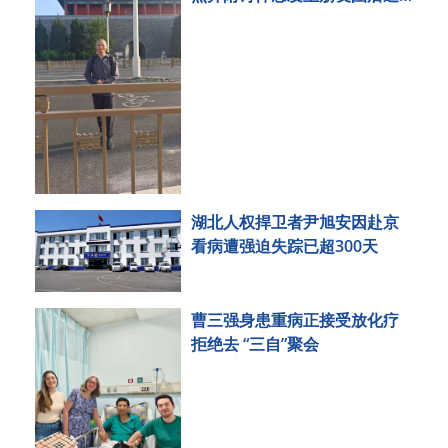
刑事拘留
湖北人权捍卫者尹旭安因赴京
看病遭强迫失踪已超300天
曹三强身患重病正接受放化疗
拒绝去 “三自”聚会