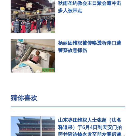
秋雨圣约教会主日聚会遭冲击
多人被带走
杨丽因维权被传唤透析瘘口遭
警察故意抓伤
猜你喜欢
山东枣庄维权人士张超（法名
释道果）于6月4日到天安门拍
照并附诗悼念发至朋友圈后遭