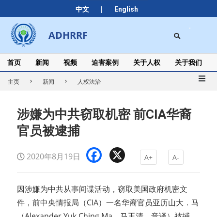
Skip
|
中文
English
to
content
Search
ADHRRF
Secondary
Navigation
Menu
首页
新闻
视频
迫害案例
关于人权
关于我们
主页
新闻
人权法治
涉嫌为中共窃取机密 前CIA华裔
官员被逮捕
Facebook
X
2020年8月19日
A+
A-
因涉嫌为中共从事间谍活动，窃取美国政府机密文
件，前中央情报局（CIA）一名华裔官员亚历山大．马
（Alexander Yuk Ching Ma，马玉清，音译）被捕。