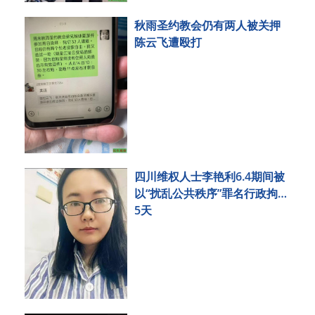
秋雨圣约教会仍有两人被关押
陈云飞遭殴打
四川维权人士李艳利6.4期间被
以“扰乱公共秩序”罪名行政拘留
5天