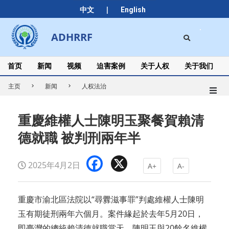
Skip
|
中文
English
to
content
Search
ADHRRF
Secondary
Navigation
Menu
首页
新闻
视频
迫害案例
关于人权
关于我们
主页
新闻
人权法治
重慶維權人士陳明玉聚餐賀賴清
德就職 被判刑兩年半
Facebook
X
2025年4月2日
A+
A-
重慶市渝北區法院以“尋釁滋事罪”判處維權人士陳明
玉有期徒刑兩年六個月。案件緣起於去年5月20日，
即臺灣的總統賴清德就職當天，陳明玉與20餘名維權