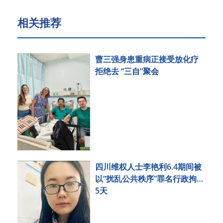
相关推荐
曹三强身患重病正接受放化疗
拒绝去 “三自”聚会
四川维权人士李艳利6.4期间被
以“扰乱公共秩序”罪名行政拘留
5天