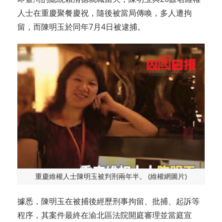
人士在重慶聚餐慶祝，隨後被當局傳喚，多人遭拘
留，而陳明玉於同年7月4日被逮捕。
重慶維權人士陳明玉被判刑兩年半。 (維權網圖片)
據悉，陳明玉在被捕後經歷刑事拘留、批捕、起訴等
程序，其案件最終在渝北區法院開庭審理並當庭宣