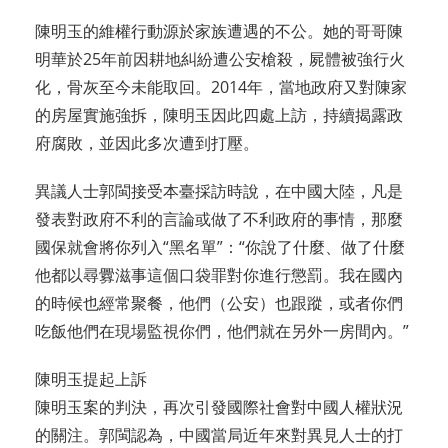
陳明玉的維權行動源於家族遭遇的不公。她的哥哥陳
明華於25年前因耕地糾紛遭公安槍殺，屍體被強行火
化，骨灰至今未能取回。2014年，當地政府又對陳家
的房屋實施強拆，陳明玉因此四處上訪，持續揭露政
府腐敗，並因此多次遭到打壓。
異議人士郭閩接受本臺採訪時說，在中國大陸，凡是
發表對政府不利的言論或做了不利政府的事情，那麼
國保就會將你列入“黑名單”：“你說了什麼、做了什麼
他都以尋釁滋事這個口袋罪對你進行懲罰。我在國內
的時候也經常聚餐，他們（公安）也跟蹤，或者你們
吃飯他們在現場監視你們，他們就在另外一房間內。”
陳明玉提起上訴
陳明玉案的判決，再次引發國際社會對中國人權狀況
的關注。郭閩認為，中國當局近年來對異見人士的打