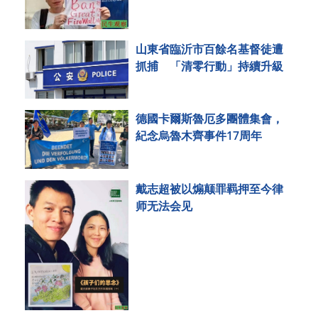
山東省臨沂市百餘名基督徒遭
抓捕 「清零行動」持續升級
德國卡爾斯魯厄多團體集會，
紀念烏魯木齊事件17周年
戴志超被以煽颠罪羁押至今律
师无法会见