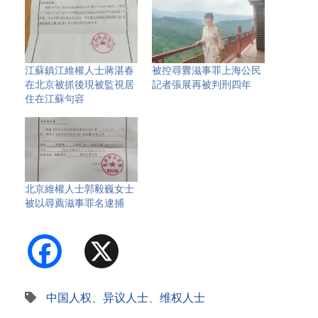
江蘇鎮江維權人士蔣湛春
被控尋釁滋事罪上海公民
在北京被抓後現被監視居
記者張展再被判刑四年
住在江蘇句容
北京維權人士郭毅巍女士
被以尋薦滋事罪名逮捕
Facebook
X
中国人权
、
异议人士
、
维权人士