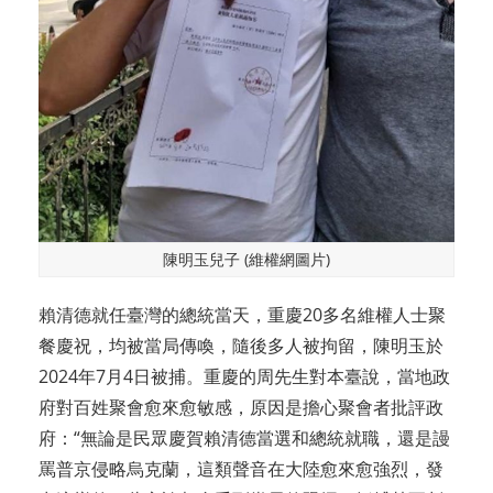
陳明玉兒子 (維權網圖片)
賴清德就任臺灣的總統當天，重慶20多名維權人士聚
餐慶祝，均被當局傳喚，隨後多人被拘留，陳明玉於
2024年7月4日被捕。重慶的周先生對本臺說，當地政
府對百姓聚會愈來愈敏感，原因是擔心聚會者批評政
府：“無論是民眾慶賀賴清德當選和總統就職，還是謾
罵普京侵略烏克蘭，這類聲音在大陸愈來愈強烈，發