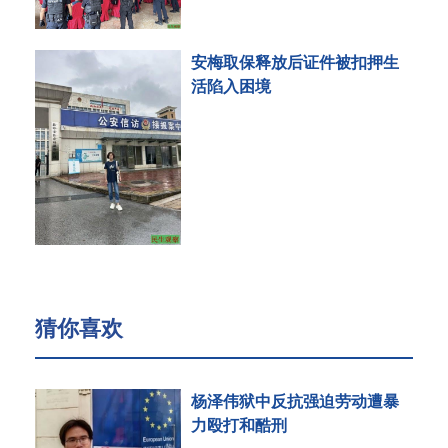
安梅取保释放后证件被扣押生
活陷入困境
猜你喜欢
杨泽伟狱中反抗强迫劳动遭暴
力殴打和酷刑