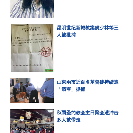
昆明世纪新城教案虞少林等三
人被批捕
山東兩市近百名基督徒持續遭
「清零」抓捕
秋雨圣约教会主日聚会遭冲击
多人被带走