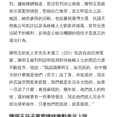
判。據維權網報道，當法官判決公佈後，陳明玉當庭
表示震驚與憤怒，堅稱自己無罪，並立即提出上訴。
她說，她所參與的活動，包括慶祝臺灣大選、抗議天
然氣公司欺詐以及為維權人士劉富祥接風，皆符合憲
法賦予的權利，反倒是公檢法機關的指控才是真正的
違法行為。
陳明玉的友人宋先生本週三（2日）告訴自由亞洲電
臺，陳明玉被判刑說明當局對待維權人士的懲罰力度
不斷提升。他說：“我認識陳明玉，渝北區的。在中國
大陸什麼都是他們（官方）說了算。你知道的，現在
的言論空間愈來愈緊，我們都是生活在大陸的，如果
一旦說了什麼，會很麻煩的。幾年前，他們抓人的時
候，還的確要有一些事情發生，現在他們抓人完全不
按法律來操作，只要他們想抓誰，就直接抓。”
陳明玉兒子當庭情緒激動表示上訴