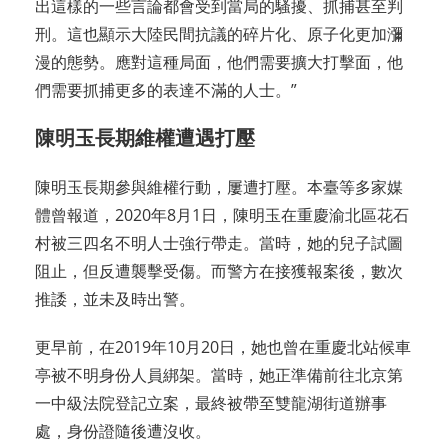
出這樣的一些言論都會受到當局的騷擾、抓捕甚至判
刑。這也顯示大陸民間抗議的碎片化、原子化更加瀰
漫的態勢。應對這種局面，他們需要擴大打擊面，他
們需要抓捕更多的表達不滿的人士。”
陳明玉長期維權遭遇打壓
陳明玉長期參與維權行動，屢遭打壓。本臺等多家媒
體曾報道，2020年8月1日，陳明玉在重慶渝北區花石
村被三四名不明人士強行帶走。當時，她的兒子試圖
阻止，但反遭襲擊受傷。而警方在接獲報案後，數次
推諉，並未及時出警。
更早前，在2019年10月20日，她也曾在重慶北站候車
亭被不明身份人員綁架。當時，她正準備前往北京第
一中級法院登記立案，最終被帶至雙龍湖街道辦事
處，身份證隨後遭沒收。