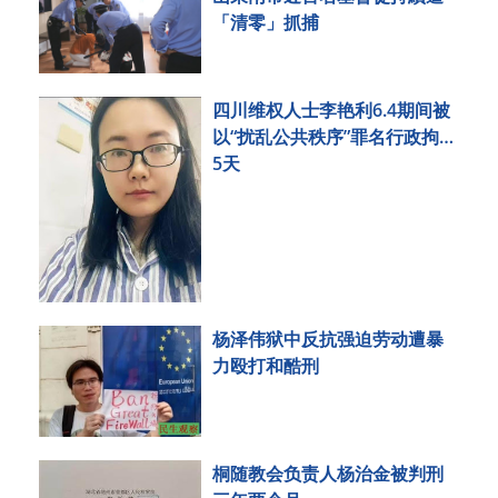
「清零」抓捕
四川维权人士李艳利6.4期间被
以“扰乱公共秩序”罪名行政拘留
5天
杨泽伟狱中反抗强迫劳动遭暴
力殴打和酷刑
桐随教会负责人杨治金被判刑