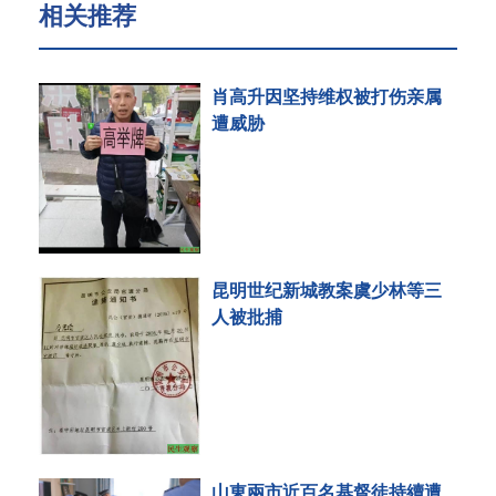
相关推荐
肖高升因坚持维权被打伤亲属
遭威胁
昆明世纪新城教案虞少林等三
人被批捕
山東兩市近百名基督徒持續遭