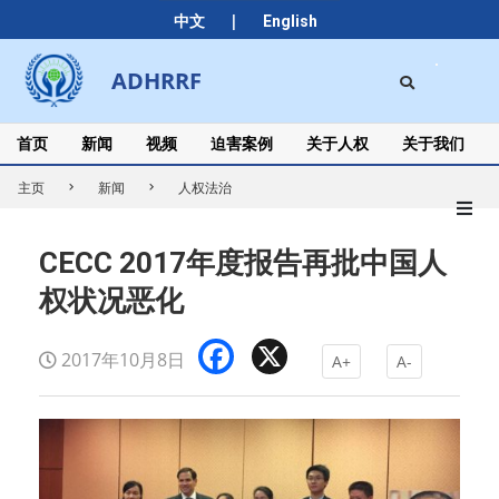
Skip
|
中文
English
to
content
Search
ADHRRF
Secondary
Navigation
Menu
首页
新闻
视频
迫害案例
关于人权
关于我们
主页
新闻
人权法治
CECC 2017年度报告再批中国人
权状况恶化
Facebook
X
2017年10月8日
A+
A-