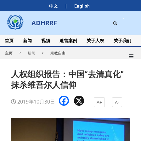
Skip
|
中文
English
to
content
Search
ADHRRF
Secondary
Navigation
Menu
首页
新闻
视频
迫害案例
关于人权
关于我们
主页
新闻
宗教自由
人权组织报告：中国“去清真化”
抹杀维吾尔人信仰
Facebook
X
2019年10月30日
A+
A-