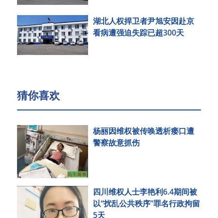
湖北人权捍卫者尹旭安因赴京
看病遭强迫失踪已超300天
猜你喜欢
杨丽因维权被传唤透析瘘口遭
警察故意抓伤
四川维权人士李艳利6.4期间被
以“扰乱公共秩序”罪名行政拘留
5天