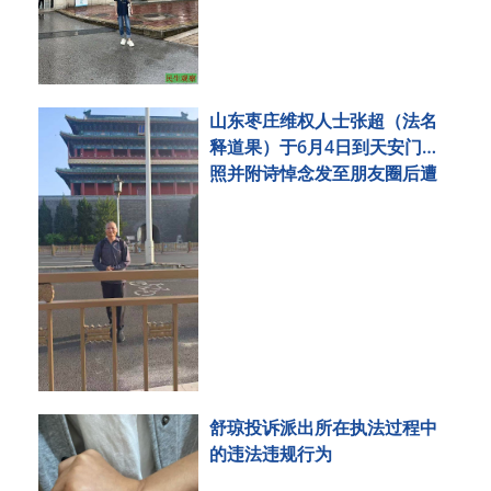
山东枣庄维权人士张超（法名
释道果）于6月4日到天安门拍
照并附诗悼念发至朋友圈后遭
刑事拘留
舒琼投诉派出所在执法过程中
的违法违规行为