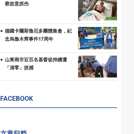
察故意抓伤
德國卡爾斯魯厄多團體集會，紀
念烏魯木齊事件17周年
山東兩市近百名基督徒持續遭
「清零」抓捕
FACEBOOK
文章归档