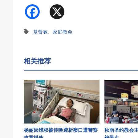
Facebook
X
基督教
、
家庭教会
相关推荐
杨丽因维权被传唤透析瘘口遭警察
秋雨圣约教会
故意抓伤
被带走