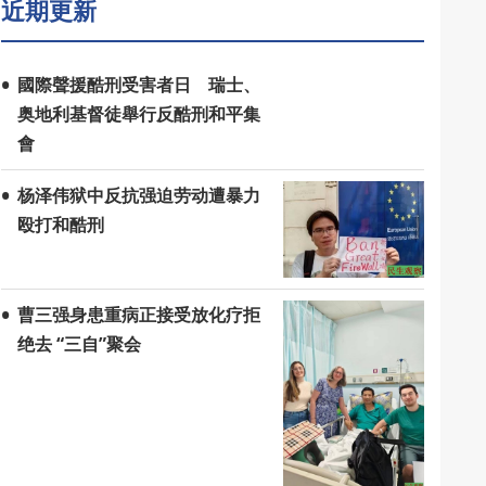
近期更新
國際聲援酷刑受害者日 瑞士、
奥地利基督徒舉行反酷刑和平集
會
杨泽伟狱中反抗强迫劳动遭暴力
殴打和酷刑
曹三强身患重病正接受放化疗拒
绝去 “三自”聚会