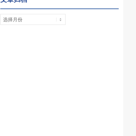
文
章
归
档