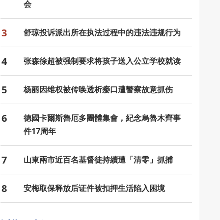
会
3
舒琼投诉派出所在执法过程中的违法违规行为
4
张森徐超被强制要求将孩子送入公立学校就读
5
杨丽因维权被传唤透析瘘口遭警察故意抓伤
6
德國卡爾斯魯厄多團體集會，紀念烏魯木齊事
件17周年
7
山東兩市近百名基督徒持續遭「清零」抓捕
8
安梅取保释放后证件被扣押生活陷入困境