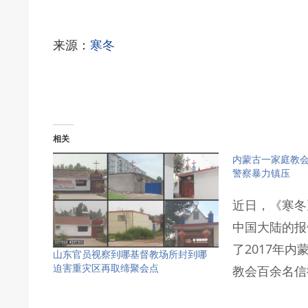
来源：
寒冬
相关
内蒙古一家庭教
警察暴力镇压
近日，《寒冬
中国大陆的报
了2017年
山东官员视察到哪基督教场所封到哪
迫害重灾区再取缔聚会点
教会百余名信