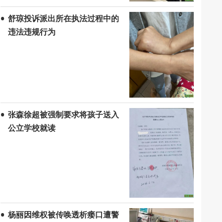
舒琼投诉派出所在执法过程中的
违法违规行为
张森徐超被强制要求将孩子送入
公立学校就读
杨丽因维权被传唤透析瘘口遭警