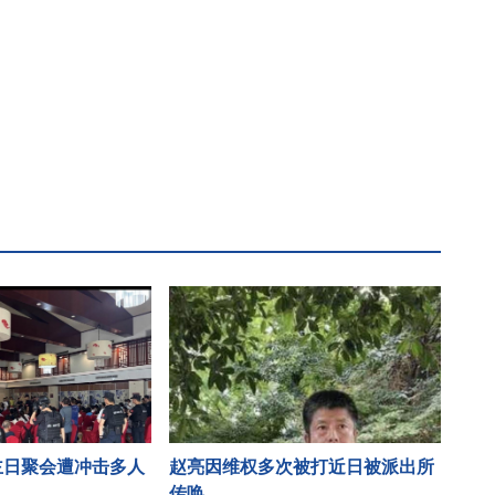
主日聚会遭冲击多人
赵亮因维权多次被打近日被派出所
传唤