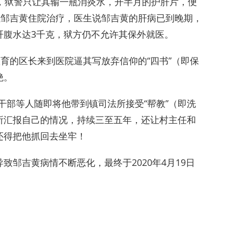
，狱警只让其输一瓶消炎水，开半月的护肝片，便
让邹吉黄住院治疗，医生说邹吉黄的肝病已到晚期，
肝腹水达3千克，狱方仍不允许其保外就医。
教育的区长来到医院逼其写放弃信仰的“四书”（即保
绝。
村干部等人随即将他带到镇司法所接受“帮教”（即洗
所汇报自己的情况，持续三至五年，还让村主任和
还得把他抓回去坐牢！
邹吉黄病情不断恶化，最终于2020年4月19日