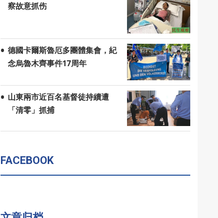
察故意抓伤
德國卡爾斯魯厄多團體集會，紀
念烏魯木齊事件17周年
山東兩市近百名基督徒持續遭
「清零」抓捕
FACEBOOK
文章归档