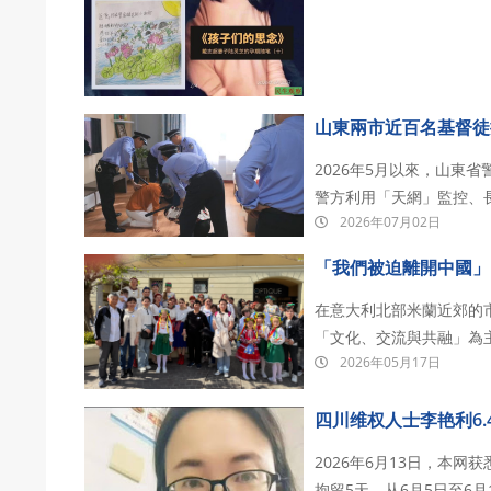
山東兩市近百名基督徒
2026年5月以來，山東
警方利用「天網」監控、
2026年07月02日
為目標展開大規模抓捕。
遭抓捕。其中，身患癌症
「我們被迫離開中國」
在意大利北部米蘭近郊的市鎮切
「文化、交流與共融」為主題的K
2026年05月17日
拉開帷幕。來自烏克蘭、
蹈、音樂…
四川维权人士李艳利6.
2026年6月13日，本网
拘留5天，从6月5日至6月11日。 四川省乐山市李艳利，1995年生，