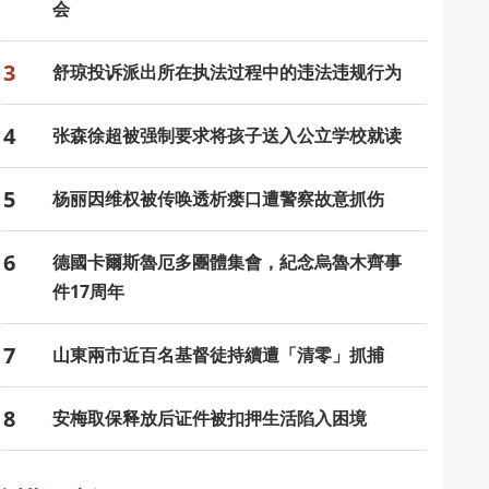
会
3
舒琼投诉派出所在执法过程中的违法违规行为
4
张森徐超被强制要求将孩子送入公立学校就读
5
杨丽因维权被传唤透析瘘口遭警察故意抓伤
6
德國卡爾斯魯厄多團體集會，紀念烏魯木齊事
件17周年
7
山東兩市近百名基督徒持續遭「清零」抓捕
8
安梅取保释放后证件被扣押生活陷入困境