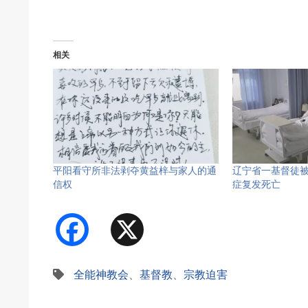
相关
平阳看守所非法剥夺黄益梓与家人的通
辽宁省一基督徒
信权
症复发死亡
Facebook
X
全能神教会
、
基督教
、
宗教迫害