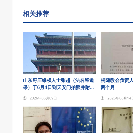
相关推荐
山东枣庄维权人士张超（法名释道
桐随教会负责
果）于6月4日到天安门拍照并附诗
两个月
悼念发至朋友圈后遭刑事拘留
2026年06月09日
2026年06月14