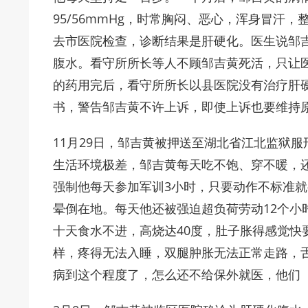
95/56mmHg，时常胸闷、恶心，浑身冒汗
去市医院检查，诊断结果是肝硬化。医生说邹
腹水。看守所所长等人不顾邹吉黄死活，只让
的药用完后，看守所所长以县医院没有治疗肝
书，警告邹吉黄不许上诉，即使上诉也要维持
11月29日，邹吉黄被押送至湖北省江北监狱
生活环境极差，邹吉黄每天吃不饱、穿不暖，
强制他每天参加军训3小时，只要动作不标准
晕倒在地。每天他还被强迫超负荷劳动12个小时
十天食水不进，高烧达40度，肚子胀得感觉快
样，疼得无法入睡，双腿肿胀无法正常走路，
病到这个程度了，怎么还不给保外就医，他们（