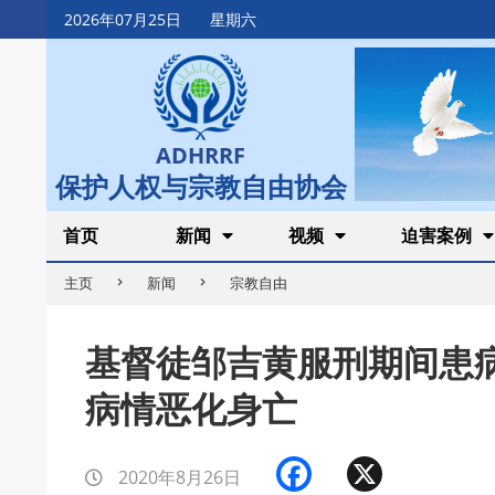
Skip
2026年07月25日
星期六
to
content
ADHRRF
保护人权与宗教自由协会
Secondary
首页
新闻
视频
迫害案例
Navigation
主页
新闻
宗教自由
Menu
基督徒邹吉黄服刑期间患
病情恶化身亡
Facebook
X
2020年8月26日