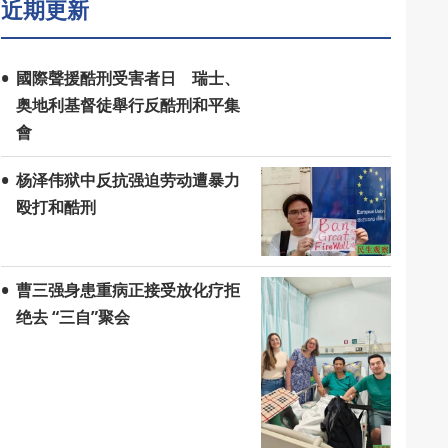
近期更新
國際聲援酷刑受害者日 瑞士、
奥地利基督徒舉行反酷刑和平集
會
杨泽伟狱中反抗强迫劳动遭暴力
殴打和酷刑
曹三强身患重病正接受放化疗拒
绝去 “三自”聚会