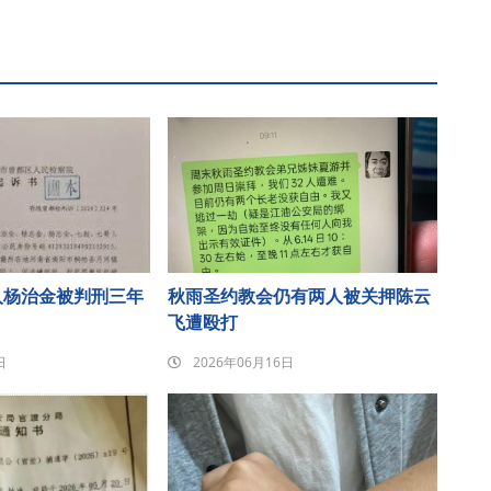
人杨治金被判刑三年
秋雨圣约教会仍有两人被关押陈云
飞遭殴打
日
2026年06月16日