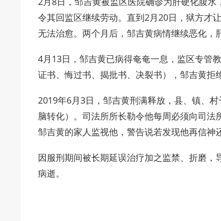
2月8日，邹吉黄被监区医院确诊为肝硬化腹水
令其回监区继续劳动。直到2月20日，狱方才
无法治愈。两个月后，邹吉黄病情继续恶化，
4月13日，邹吉黄已病得奄奄一息，监区专管
证书、悔过书、揭批书、决裂书），邹吉黄拒
2019年6月3日，邹吉黄刑满释放，县、镇、
脑转化）。司法所所长勒令他每周必须向司法
邹吉黄的家人监视他，警告说若发现他再信神
因服刑期间被长期延误治疗加之监禁、折磨，导致
病逝。