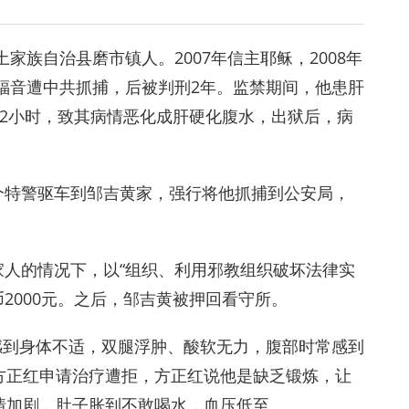
家族自治县磨市镇人。2007年信主耶稣，2008年
传福音遭中共抓捕，后被判刑2年。监禁期间，他患肝
2小时，致其病情恶化成肝硬化腹水，出狱后，病
几个特警驱车到邹吉黄家，强行将他抓捕到公安局，
黄家人的情况下，以“组织、利用邪教组织破坏法律实
2000元。之后，邹吉黄被押回看守所。
然感到身体不适，双腿浮肿、酸软无力，腹部时常感到
方正红申请治疗遭拒，方正红说他是缺乏锻炼，让
情加剧，肚子胀到不敢喝水，血压低至