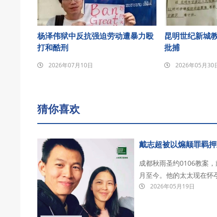
杨泽伟狱中反抗强迫劳动遭暴力殴
昆明世纪新城
打和酷刑
批捕
2026年07月10日
2026年05月30
猜你喜欢
戴志超被以煽颠罪羁押
成都秋雨圣约0106教案
月至今。他的太太现在怀
2026年05月19日
其目前被关押在德阳看守所。 戴志超，成都秋雨圣约教会传道人。 2026年1月
办公室被警方带走，后被