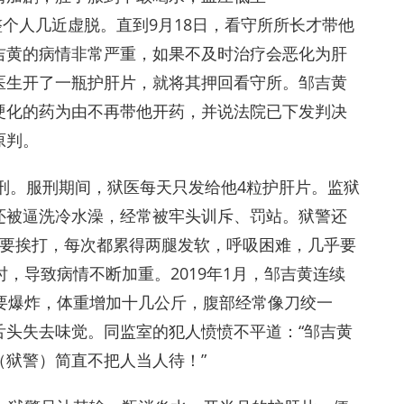
，整个人几近虚脱。直到9月18日，看守所所长才带他
吉黄的病情非常严重，如果不及时治疗会恶化为肝
医生开了一瓶护肝片，就将其押回看守所。邹吉黄
硬化的药为由不再带他开药，并说法院已下发判决
原判。
服刑。服刑期间，狱医每天只发给他4粒护肝片。监狱
还被逼洗冷水澡，经常被牢头训斥、罚站。狱警还
就要挨打，每次都累得两腿发软，呼吸困难，几乎要
，导致病情不断加重。2019年1月，邹吉黄连续
要爆炸，体重增加十几公斤，腹部经常像刀绞一
舌头失去味觉。同监室的犯人愤愤不平道：“邹吉黄
狱警）简直不把人当人待！”