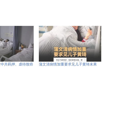
被中共羁押、虐待致癌
蒲文清病情加重要求见儿子黄琦未果