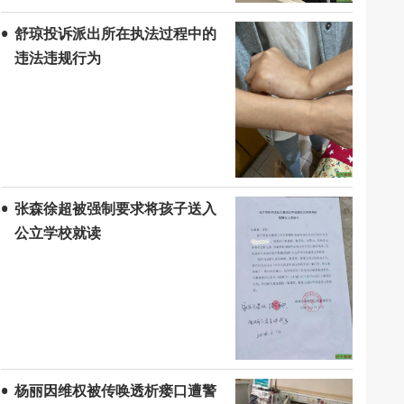
舒琼投诉派出所在执法过程中的
违法违规行为
张森徐超被强制要求将孩子送入
公立学校就读
杨丽因维权被传唤透析瘘口遭警