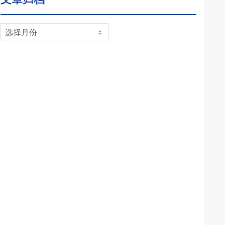
文
章
归
档