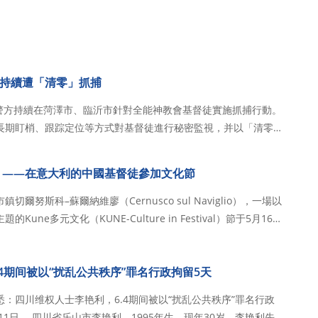
持續遭「清零」抓捕
省警方持續在菏澤市、臨沂市針對全能神教會基督徒實施抓捕行動。
長期盯梢、跟踪定位等方式對基督徒進行秘密監視，并以「清零」
據知情人士透露，僅5月至6月期間，山東兩市已有近百名基督徒
者、年近八旬的老人以及懷孕的基督徒…
 ——在意大利的中國基督徒參加文化節
爾努斯科–蘇爾納維廖（Cernusco sul Naviglio），一場以
une多元文化（KUNE-Culture in Festival）節于5月16日
秘魯、巴西、中國等多個國家和地區的文化團體齊聚一堂，通過舞
4期间被以“扰乱公共秩序”罪名行政拘留5天
获悉：四川维权人士李艳利，6.4期间被以“扰乱公共秩序”罪名行政
现年30岁。李艳利先