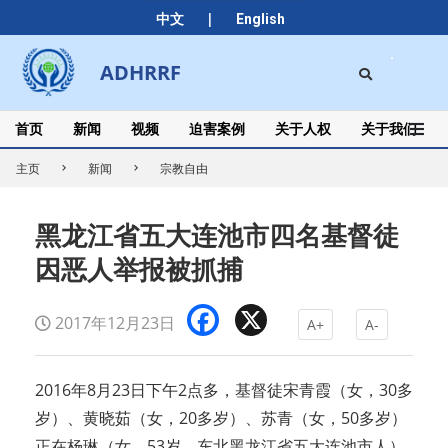
Skip
|
中文
English
to
content
Search
ADHRRF
Secondary
Navigation
Menu
首页
新闻
视频
迫害案例
关于人权
关于我们
主页
新闻
宗教自由
黑龙江省五大连池市四名基督徒
因恶人举报被抓捕
Facebook
X
2017年12月23日
A+
A-
2016年8月23日下午2点多，基督徒宋青霞（女，30多
岁）、黄晓茹（女，20多岁）、苏青（女，50多岁）
正在杨琳（女，53岁，东北黑龙江省五大连池市人）