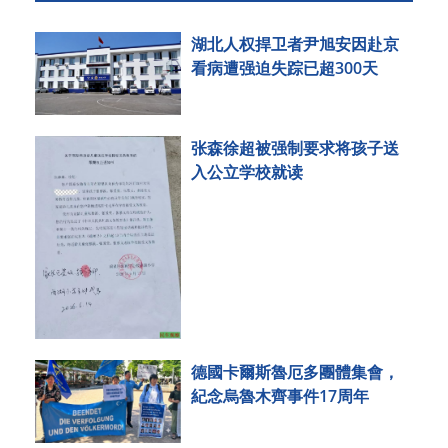
湖北人权捍卫者尹旭安因赴京
看病遭强迫失踪已超300天
张森徐超被强制要求将孩子送
入公立学校就读
德國卡爾斯魯厄多團體集會，
紀念烏魯木齊事件17周年