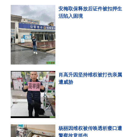
安梅取保释放后证件被扣押生
活陷入困境
肖高升因坚持维权被打伤亲属
遭威胁
杨丽因维权被传唤透析瘘口遭
警察故意抓伤