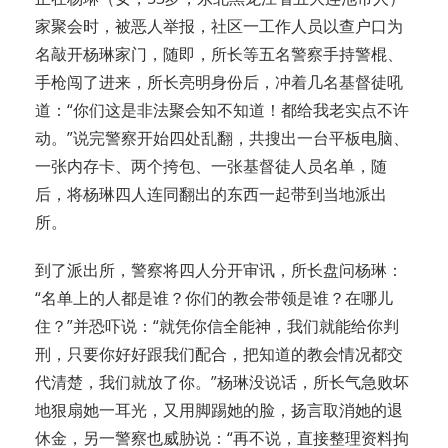
家聚会时，被恶人举报，社区一工作人员以查户口为
名敲开杨琳家门，随即，所长等五名警察手持警棍、
手枪闯了进来，所长亮明身份后，冲着几名基督徒吼
道：“你们这是非法聚会知不知道！都给我老实点不许
动。”说完警察开始四处乱翻，共搜出一台平板电脑、
一张内存卡、两个挎包、一张基督徒人员名单，随
后，将杨琳四人连同翻出的东西一起带到当地派出
所。
到了派出所，警察将四人分开审讯，所长盘问杨琳：
“名单上的人都是谁？你们的教会带领是谁？在哪儿
住？”并恐吓说：“就凭你信全能神，我们就能给你判
刑，只要你好好跟我们配合，把知道的教会情况都交
代清楚，我们就放了你。”杨琳没说话，所长气急败坏
地狠扇她一耳光，又用脚踢她的脸，扬言取消她的退
休金，另一警察也威胁说：“再不说，直接整理资料拘