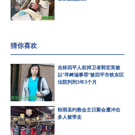
猜你喜欢
吉林四平人权捍卫者郭宏英被
以“寻衅滋事罪”被四平市铁东区
法院判刑3年3个月
秋雨圣约教会主日聚会遭冲击
多人被带走