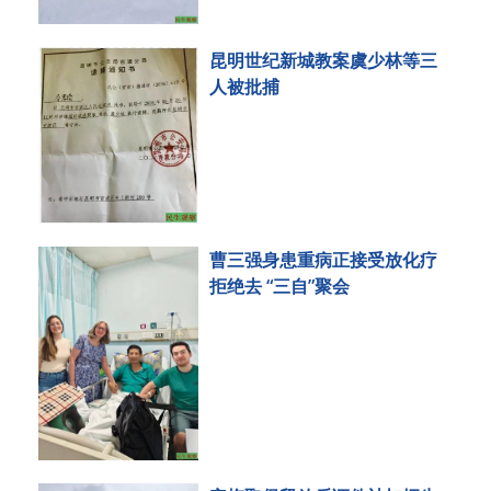
昆明世纪新城教案虞少林等三
人被批捕
曹三强身患重病正接受放化疗
拒绝去 “三自”聚会