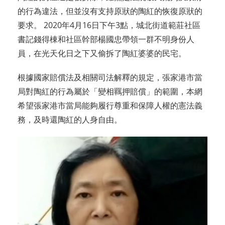
的行為違法，但並沒有支持原狀的陶紅的恢復原狀的
要求。 2020年4月16日下午3點，城北街道範莊社區
書記錢得棟和社區幹部楊國忠帶領一群不明身份人
員，在光天化日之下又偷拆了陶紅婆婆的民宅。
根據國家賠償法及相關司法解釋的規定，張家港市當
局對陶紅的行為屬於「變相羈押賠償」的範圍，本網
希望張家港市當局能夠履行尊重和保障人權的憲法義
務，及時還陶紅的人身自由。