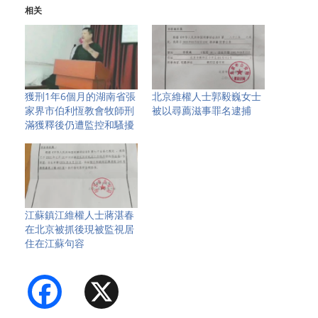
相关
獲刑1年6個月的湖南省張
北京維權人士郭毅巍女士
家界市伯利恆教會牧師刑
被以尋薦滋事罪名逮捕
滿獲釋後仍遭監控和騷擾
江蘇鎮江維權人士蔣湛春
在北京被抓後現被監視居
住在江蘇句容
Facebook
X