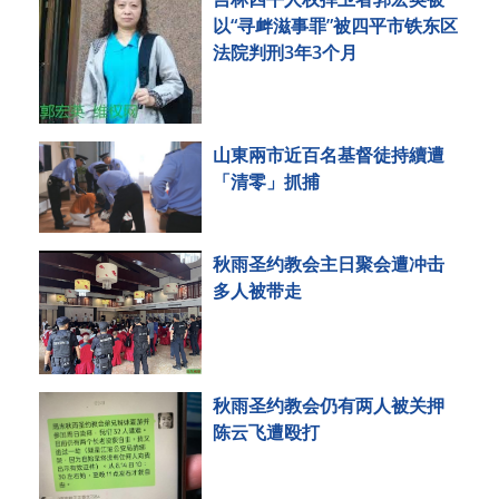
以“寻衅滋事罪”被四平市铁东区
法院判刑3年3个月
山東兩市近百名基督徒持續遭
「清零」抓捕
秋雨圣约教会主日聚会遭冲击
多人被带走
秋雨圣约教会仍有两人被关押
陈云飞遭殴打