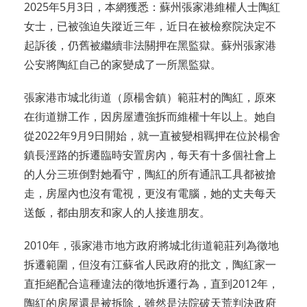
2025年5月3日，本網獲悉：蘇州張家港維權人士陶紅
女士，已被強迫失蹤近三年，近日在被檢察院決定不
起訴後，仍舊被繼續非法關押在黑監獄。蘇州張家港
公安將陶紅自己的家變成了一所黑監獄。
張家港市城北街道（原楊舍鎮）範莊村的陶紅，原來
在街道辦工作，因房屋遭強拆而維權十年以上。她自
從2022年9月9日開始，就一直被變相羈押在位於楊舍
鎮長涇路的拆遷臨時安置房內，每天有十多個社會上
的人分三班倒對她看守，陶紅的所有通訊工具都被搶
走，房屋內也沒有電視，更沒有電腦，她的丈夫每天
送飯，都由朋友和家人的人接進朋友。
2010年，張家港市地方政府將城北街道範莊列為徵地
拆遷範圍，但沒有江蘇省人民政府的批文，陶紅家一
直拒絕配合這種違法的徵地拆遷行為，直到2012年，
陶紅的房屋還是被拆除，雖然是法院破天荒判決政府