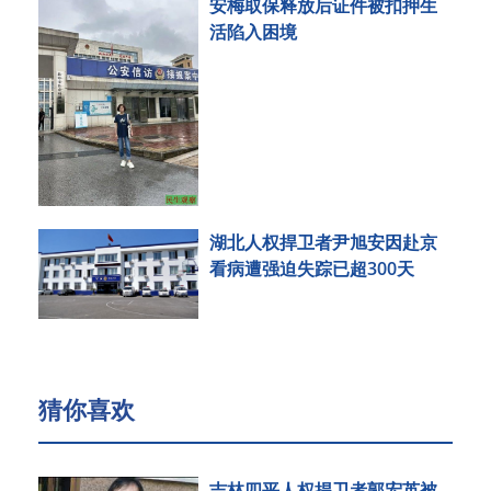
安梅取保释放后证件被扣押生
活陷入困境
湖北人权捍卫者尹旭安因赴京
看病遭强迫失踪已超300天
猜你喜欢
吉林四平人权捍卫者郭宏英被