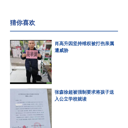
猜你喜欢
肖高升因坚持维权被打伤亲属
遭威胁
张森徐超被强制要求将孩子送
入公立学校就读