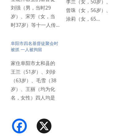
李兰（女，50岁）、
刘强（男，当时29
曾珠（女，56岁）、
岁）、宋芳（女，当
涂莉（女，65…
时37岁）等十一人传…
阜阳市四名基督徒聚会时
被抓 一人被拘留
家住⾩阳市太和县的
王兰（51岁）、刘珍
（63岁）、⽑雪（38
岁）、王丽（均为化
名，⼥性）四⼈均是
全能…
Facebook
X