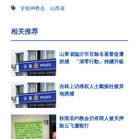
全能神教会
、
山西省
相关推荐
山東省臨沂市百餘名基督徒遭
抓捕 「清零行動」持續升級
吉林上访维权人士戴振柱被异
地诱捕
秋雨圣约教会仍有两人被关押
陈云飞遭殴打