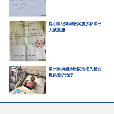
昆明世纪新城教案虞少林等三
人被批捕
常州当局施压医院拒绝为杨丽
提供透析治疗