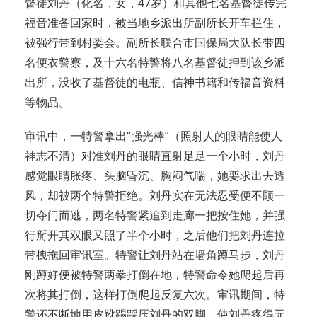
督徒刘丹（化名，女，47岁）和其他七名基督徒传完
福音准备回家时，被当地乡派出所副所长开车拦住，
被强行带到村委会。副所长联合市国保局大队长带四
名便衣警察，及十六名特警将八名基督徒押到该乡派
出所，没收了基督徒的电瓶、信神书籍和传福音资料
等物品。
审讯中，一特警拿出“强光棒”（照射人的眼睛能使人
神志不清）对准刘丹的眼睛直射足足一个小时，刘丹
感觉眼睛胀疼、头脑昏沉、胸闷气喘，她要求出去透
风，却被两个特警拒绝。刘丹实在无法忍受便不顾一
切夺门而逃，两名特警紧追到走廊一把按住她，并强
行掰开其双眼又照了半个小时，之后他们把刘丹连拉
带拽拖回审讯室。特警让刘丹站在墙角蹲马步，刘丹
刚蹲好便被特警两拳打倒在地，特警命令她爬起后再
次将其打倒，这样打倒爬起反复六次。审讯期间，特
警还不断地用皮靴踢踩压刘丹的双脚，使刘丹疼得无