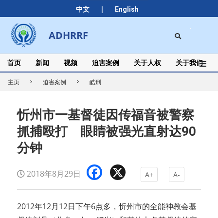
Skip
|
中文
English
to
content
Search
ADHRRF
Secondary
Navigation
Menu
首页
新闻
视频
迫害案例
关于人权
关于我们
主页
迫害案例
酷刑
忻州市一基督徒因传福音被警察
抓捕殴打 眼睛被强光直射达90
分钟
Facebook
X
2018年8月29日
A+
A-
2012年12月12日下午6点多，忻州市的全能神教会基