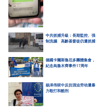
中共抓捕升級：長期監控、强
制洗腦 高齡基督徒仍遭抓捕
德國卡爾斯魯厄多團體集會，
紀念烏魯木齊事件17周年
杨泽伟狱中反抗强迫劳动遭暴
力殴打和酷刑