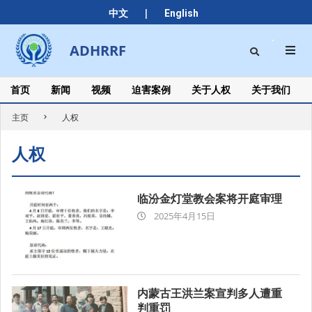
Skip
|
中文
English
to
content
Search
ADHRRF
Secondary
Navigation
Menu
首页
新闻
视频
迫害案例
关于人权
关于我们
主页
人权
人权
临汾金灯堂教会案将开庭审理
2025-
2025年4月15日
04-
15
内蒙古王洪兰案宣判多人遭重
判重罚