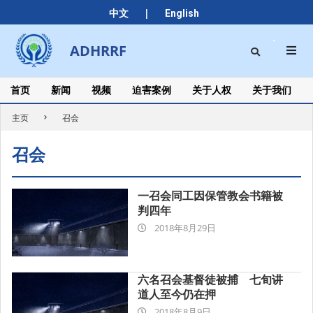
Skip
|
中文
English
to
content
Search
ADHRRF
Secondary
Navigation
Menu
首页
新闻
视频
迫害案例
关于人权
关于我们
主页
召会
召会
一召会同工因保管教会书籍被
判四年
2018-
2018年8月29日
08-
29
六名召会基督徒被捕 七旬讲
道人至今仍在押
2018-
2018年8月9日