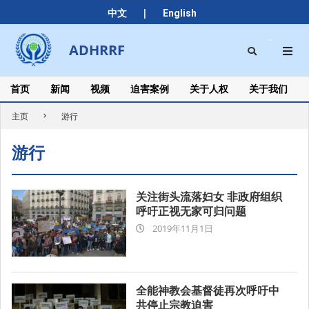
Skip
|
中文
English
to
content
Search
ADHRRF
Secondary
Navigation
Menu
首页
新闻
视频
迫害案例
关于人权
关于我们
主页
游行
游行
关注街头流落妇女 非政府组织
呼吁正视无家可归问题
2019-
2019年11月1日
11-
01
全能神教会基督徒再次呼吁中
共停止宗教迫害