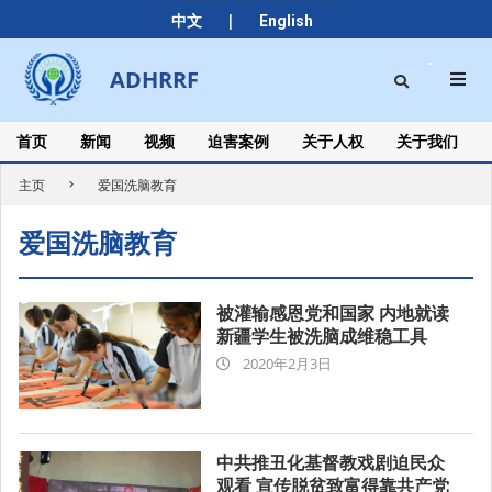
Skip
|
中文
English
to
content
Search
ADHRRF
Secondary
Navigation
Menu
首页
新闻
视频
迫害案例
关于人权
关于我们
主页
爱国洗脑教育
爱国洗脑教育
被灌输感恩党和国家 内地就读
新疆学生被洗脑成维稳工具
2020-
2020年2月3日
02-
03
中共推丑化基督教戏剧迫民众
观看 宣传脱贫致富得靠共产党