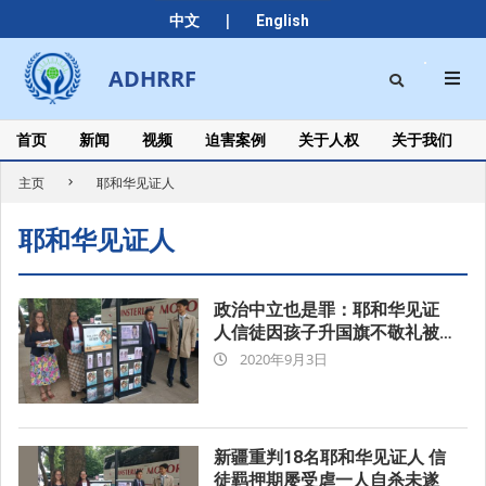
Skip
|
中文
English
to
content
Search
ADHRRF
Secondary
Navigation
Menu
首页
新闻
视频
迫害案例
关于人权
关于我们
主页
耶和华见证人
耶和华见证人
政治中立也是罪：耶和华见证
人信徒因孩子升国旗不敬礼被
2020-
拘
2020年9月3日
09-
03
新疆重判18名耶和华见证人 信
徒羁押期屡受虐一人自杀未遂