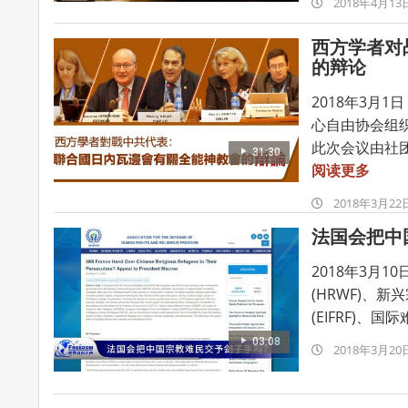
2018-
2018年4月13
04-
西方学者对
13
的辩论
2018年3月
心自由协会组
此次会议由社团
31:30
阅读更多
2018-
2018年3月22
03-
法国会把中
22
2018年3月1
(HRWF)、新
(EIFRF)、国
03:08
2018-
2018年3月20
03-
20