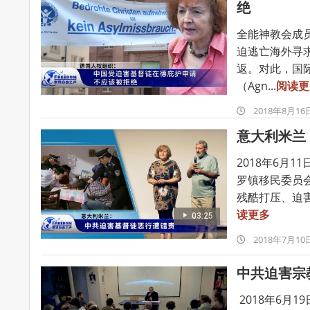
绝
全能神教会成
迫逃亡海外寻
返。对此，国
（Agn...
阅读更
2018-
2018年8月16
08-
意大利米兰
16
2018年6月
罗镇移民委员
残酷打压、迫害
读更多
03:25
2018-
2018年7月10
07-
中共迫害宗
10
2018年6月