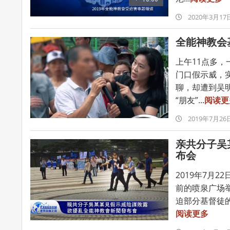
2020-
2020年3月17
03-
全能神教会
17
上午11点多
门口假示威，
聊，却遭到吴
“朋友”...
阅读更
2019-
2019年7月26
07-
亲共分子吴
26
布会
2019年7月
前的喷泉广场
迫部分基督徒的
阅读更多