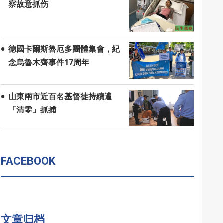
察故意抓伤
德國卡爾斯魯厄多團體集會，紀
念烏魯木齊事件17周年
山東兩市近百名基督徒持續遭
「清零」抓捕
FACEBOOK
文章归档