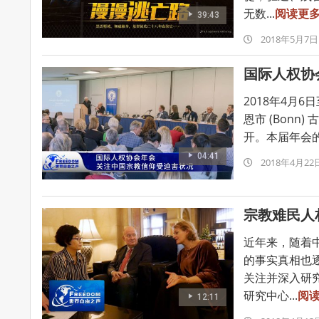
无数...
阅读更
39:43
2018-
2018年5月7日
05-
国际人权协
07
2018年4月6
恩市 (Bonn) 
开。本届年会的焦
04:41
2018-
2018年4月22
04-
22
宗教难民人
近年来，随着
的事实真相也
关注并深入研
研究中心...
阅
12:11