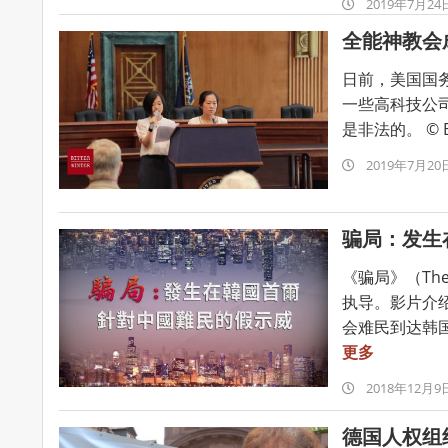
2019-
2019年7月24
07-
全能神教会
24
日前，美国国
一些高科技公
是非法的。 © Bitte
2019-
2019年7月20
07-
20
骗局：发生
《骗局》（Th
执导。影片介
会难民到达韩国
更多
2018-
2018年12月9
12-
德国人权组
09