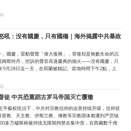
8日
怒吼：没有國慶，只有國殤｜海外揭露中共暴政
國慶，雷動聲聲「偉大復興」，背後却是無數生命的沉
阿姆斯特丹，控訴的聲音高過慶典的烟火——没有國慶，只
5年9月28日這一天，在荷蘭被銘記。當地時間下午2點，上
3日
督徒 中共恐重蹈古罗马帝国灭亡覆辙
在习近平极权统治下，中共对宗教信仰的迫害持续升级，信仰状
基督教、天主教、伊斯兰教、佛教等宗教团体都遭到严厉镇
300多万穆斯林被持续无限期拘禁在集中营，在西藏数千僧