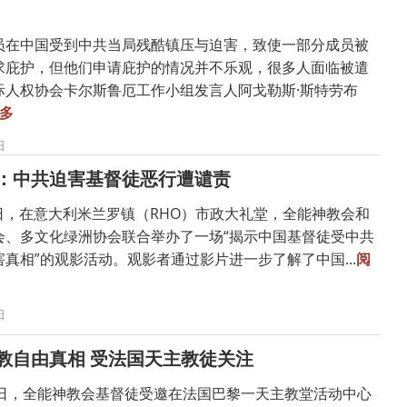
员在中国受到中共当局残酷镇压与迫害，致使一部分成员被
求庇护，但他们申请庇护的情况并不乐观，很多人面临被遣
际人权协会卡尔斯鲁厄工作小组发言人阿戈勒斯·斯特劳布
多
日
：中共迫害基督徒恶行遭谴责
11日，在意大利米兰罗镇（RHO）市政大礼堂，全能神教会和
会、多文化绿洲协会联合举办了一场“揭示中国基督徒受中共
真相”的观影活动。观影者通过影片进一步了解了中国...
阅
日
教自由真相 受法国天主教徒关注
19日，全能神教会基督徒受邀在法国巴黎一天主教堂活动中心