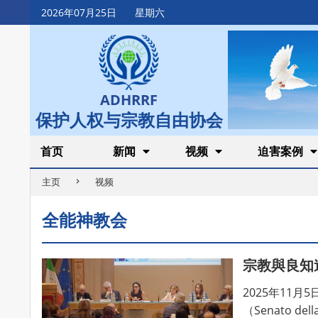
Skip
2026年07月25日
星期六
to
content
ADHRRF
保护人权与宗教自由协会
Secondary
首页
新闻
视频
迫害案例
Navigation
主页
视频
Menu
全能神教会
宗教與良知
2025年11
（Senato della 