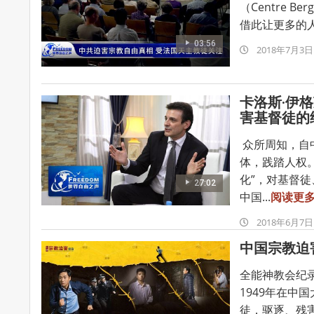
（Centre 
借此让更多的人
03:56
2018-
2018年7月3日
07-
03
卡洛斯·伊
害基督徒的
众所周知，自
体，践踏人权
化”，对基督徒
27:02
中国...
阅读更
2018-
2018年6月7日
06-
中国宗教迫
07
全能神教会纪
1949年在
徒，驱逐、残