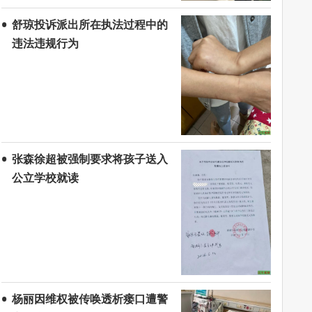
舒琼投诉派出所在执法过程中的
违法违规行为
张森徐超被强制要求将孩子送入
公立学校就读
杨丽因维权被传唤透析瘘口遭警