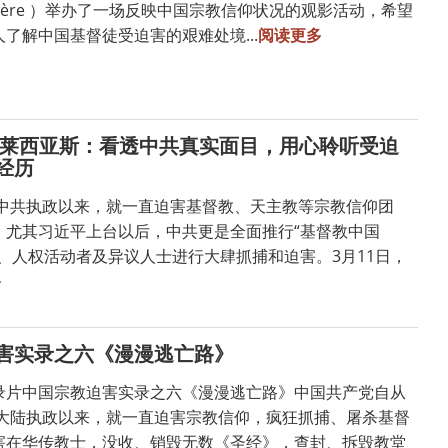
Bergère ）举办了一场反映中国宗教信仰状况的观影活动，希望
了解中国基督徒受迫害的艰难处境...
阅读更多
格莱西亚斯：看透中共真实面目，用心聆听受迫
经历
中共执政以来，就一直迫害基督教、天主教等宗教信仰团
。尤其习近平上台以后，中共更是全面推行“基督教中国
、人权活动者及异议人士进行大肆抓捕和迫害。3月11日，
多
害实录之六《漫漫逃亡路》
录片中国宗教迫害实录之六《漫漫逃亡路》中国共产党自从
中国大陆执政以来，就一直迫害宗教信仰，疯狂抓捕、屠杀基督
害在华传教士，没收、销毁无数《圣经》，查封、拆毁教堂