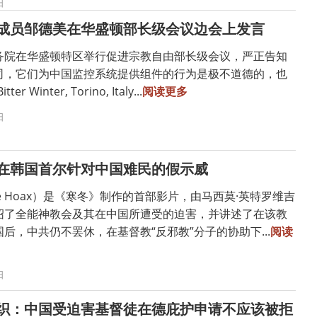
日
成员邹德美在华盛顿部长级会议边会上发言
务院在华盛顿特区举行促进宗教自由部长级会议，严正告知
司，它们为中国监控系统提供组件的行为是极不道德的，也
r Winter, Torino, Italy...
阅读更多
日
在韩国首尔针对中国难民的假示威
e Hoax）是《寒冬》制作的首部影片，由马西莫·英特罗维吉
绍了全能神教会及其在中国所遭受的迫害，并讲述了在该教
后，中共仍不罢休，在基督教“反邪教”分子的协助下...
阅读
日
织：中国受迫害基督徒在德庇护申请不应该被拒