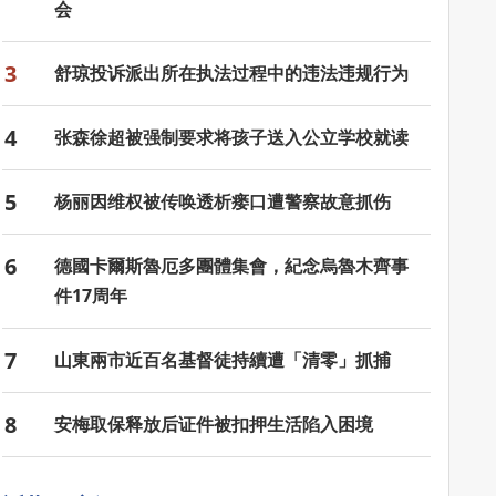
会
3
舒琼投诉派出所在执法过程中的违法违规行为
4
张森徐超被强制要求将孩子送入公立学校就读
5
杨丽因维权被传唤透析瘘口遭警察故意抓伤
6
德國卡爾斯魯厄多團體集會，紀念烏魯木齊事
件17周年
7
山東兩市近百名基督徒持續遭「清零」抓捕
8
安梅取保释放后证件被扣押生活陷入困境