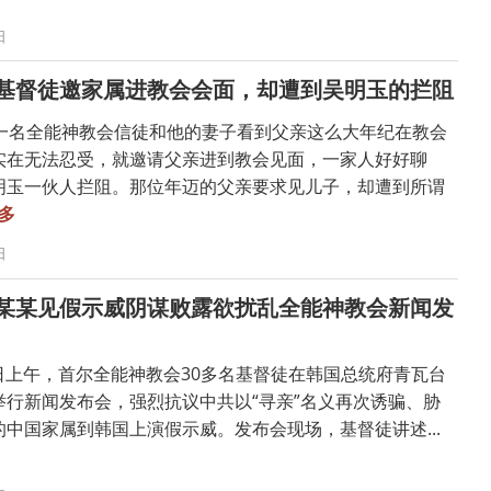
日
基督徒邀家属进教会会面，却遭到吴明玉的拦阻
，一名全能神教会信徒和他的妻子看到父亲这么大年纪在教会
实在无法忍受，就邀请父亲进到教会见面，一家人好好聊
明玉一伙人拦阻。那位年迈的父亲要求见儿子，却遭到所谓
多
日
某某见假示威阴谋败露欲扰乱全能神教会新闻发
22日上午，首尔全能神教会30多名基督徒在韩国总统府青瓦台
举行新闻发布会，强烈抗议中共以“寻亲”名义再次诱骗、胁
中国家属到韩国上演假示威。发布会现场，基督徒讲述...