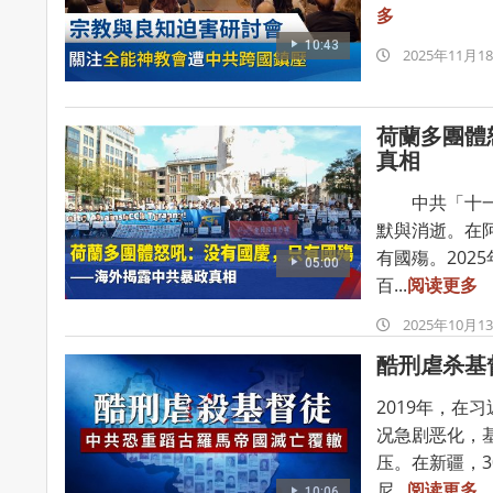
多
10:43
2025-
2025年11月1
11-
18
荷蘭多團體
真相
中共「十一」
默與消逝。在
有國殤。202
05:00
百...
阅读更多
2025-
2025年10月1
10-
酷刑虐杀基
13
2019年，
况急剧恶化，
压。在新疆，
尼...
阅读更多
10:06