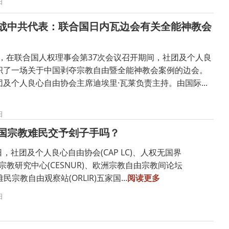
日
战中共代表：联合国日内瓦边会有关全能神教会
1日，在联合国人权理事会第37次会议召开期间，社团及个人良
织了一场关于中国剥夺宗教自由暨全能神教会案例的边会。
及个人良心自由协会主席迪埃里·瓦莱负责主持。由国际...
日
国宗教难民交予刽子手吗？
0日，社团及个人良心自由协会(CAP LC)、人权无国界
兴宗教研究中心(CESNUR)、欧洲宗教自由宗教间论坛
际难民宗教自由观察站(ORLIR)五家国...
阅读更多
日