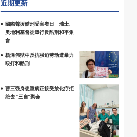
近期更新
國際聲援酷刑受害者日 瑞士、
奥地利基督徒舉行反酷刑和平集
會
杨泽伟狱中反抗强迫劳动遭暴力
殴打和酷刑
曹三强身患重病正接受放化疗拒
绝去 “三自”聚会