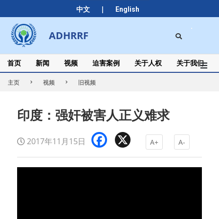
Skip
|
中文
English
to
content
Search
ADHRRF
Secondary
Navigation
Menu
首页
新闻
视频
迫害案例
关于人权
关于我们
主页
视频
旧视频
印度：强奸被害人正义难求
Facebook
X
2017年11月15日
A+
A-