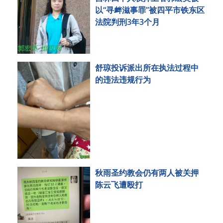
以“寻衅滋事罪”被四平市铁东区
法院判刑3年3个月
舒琼投诉派出所在执法过程中
的违法违规行为
秋雨圣约教会仍有两人被关押
陈云飞遭殴打