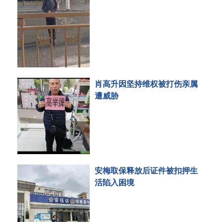
肖高升因坚持维权被打伤亲属
遭威胁
安梅取保释放后证件被扣押生
活陷入困境