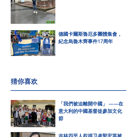
德國卡爾斯魯厄多團體集會，
紀念烏魯木齊事件17周年
猜你喜欢
「我們被迫離開中國」 ——在
意大利的中國基督徒參加文化
節
吉林四平人权捍卫者郭宏英被