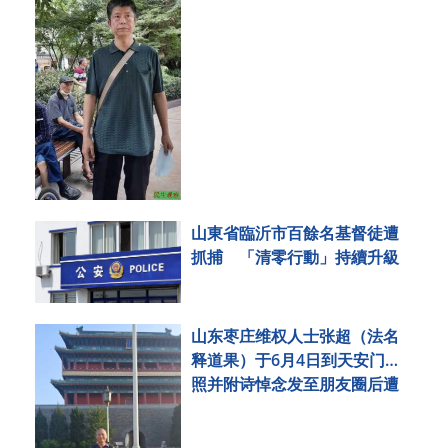
山東省臨沂市百餘名基督徒遭
抓捕 「清零行動」持續升級
山东枣庄维权人士张超（法名
释道果）于6月4日到天安门拍
照并附诗悼念发至朋友圈后遭
刑事拘留