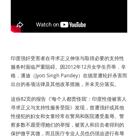
印度强奸受害者在寻求正义伸张与取得必要的支持性
服务时面临严重阻碍。因2012年12月女学生乔蒂．辛
格．潘迪（Jyoti Singh Pandey）在德里遭轮奸杀害而
出台的各项法律及其他改革措施，并未充分落实。
这份82页的报告《‘每个人都责怪我’：印度性侵被害人
寻求正义与支持性服务受阻》发现，曾遭强奸或其他
性侵犯的妇女和女童经常在警局和医院遭受羞辱。警
察多数不愿受理她们的举报，被害人和目击者得到的
保护微乎其微，而且医疗专业人员也仍强迫进行有辱