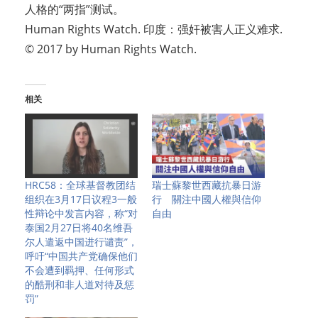
人格的“两指”测试。
Human Rights Watch. 印度：强奸被害人正义难求.
© 2017 by Human Rights Watch.
相关
HRC58：全球基督教团结
瑞士蘇黎世西藏抗暴日游
组织在3月17日议程3一般
行 關注中國人權與信仰
性辩论中发言内容，称“对
自由
泰国2月27日将40名维吾
尔人遣返中国进行谴责”，
呼吁“中国共产党确保他们
不会遭到羁押、任何形式
的酷刑和非人道对待及惩
罚”